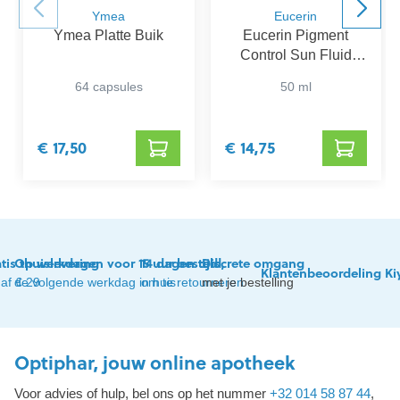
Ymea
Eucerin
Ymea Platte Buik
Eucerin Pigment
Control Sun Fluid
SPF 50+
64 capsules
50 ml
€ 17,50
€ 14,75
tis thuislevering
Op werkdagen voor 15 uur besteld,
14 dagen tijd
Discrete omgang
Klantenbeoordeling Ki
af € 29
de volgende werkdag in huis
om te retourneren
met je bestelling
Optiphar, jouw online apotheek
Voor advies of hulp, bel ons op het nummer
+32 014 58 87 44
,