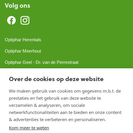
Volg ons
Optiphar Herentals
Optiphar Meerhout
Optiphar Geel - Dr. van de Perrestraat
Optiphar Geel - Antwerpseweg
Over de cookies op deze website
Optiphar Turnhout
We maken gebruik van cookies om gegevens m.b.t. de
Optiphar Mol
prestaties en het gebruik van deze website te
verzamelen & analyseren, om sociale
netwerkfunctionaliteiten aan te bieden en onze content
Copyright 2026 optiphar.com. Alle rechten voorbehouden
& advertenties te verbeteren en personaliseren.
Kom meer te weten