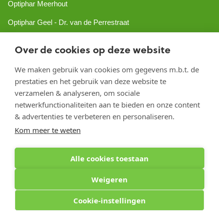
Optiphar Meerhout
Optiphar Geel - Dr. van de Perrestraat
Optiphar Geel - Antwerpseweg
Over de cookies op deze website
Optiphar Turnhout
We maken gebruik van cookies om gegevens m.b.t. de
Optiphar Mol
prestaties en het gebruik van deze website te
verzamelen & analyseren, om sociale
netwerkfunctionaliteiten aan te bieden en onze content
Copyright 2026 optiphar.com. Alle rechten voorbehouden
& advertenties te verbeteren en personaliseren.
Kom meer te weten
Alle cookies toestaan
Weigeren
Cookie-instellingen
Optiphar Apotheek (Dermatheek BVBA) - Antwerpseweg 81b - 2440 Geel - BE
0441.223.009 - APB 130802 - Apr. titularis: Kirsten Vanspringel