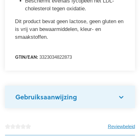
Beschermt evenals lycopeen het LDL-
cholesterol tegen oxidatie.
Dit product bevat geen lactose, geen gluten en
is vrij van bewaarmiddelen, kleur- en
smaakstoffen.
GTIN/EAN:
3323034822873
Gebruiksaanwijzing
Reviewbeleid
Gemiddelde waardering van 0 van 5 sterren