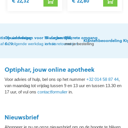
€ 22,32
€ 22,80
tis thuislevering
Op werkdagen voor 15 uur besteld,
14 dagen tijd
Discrete omgang
Klantenbeoordeling Ki
af € 29
de volgende werkdag in huis
om te retourneren
met je bestelling
Optiphar, jouw online apotheek
Voor advies of hulp, bel ons op het nummer
+32 014 58 87 44
,
van maandag tot vrijdag tussen 9 en 13 uur en tussen 13.30 en
17 uur, of vul ons
contactformulier
in.
Nieuwsbrief
Abonneer je nu op onze nieuwsbrief om op de hoogte te blijven