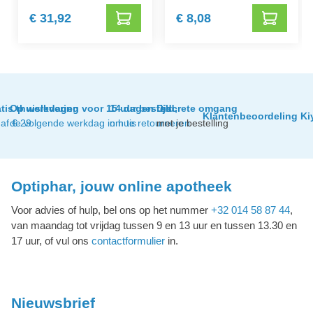
€ 31,92
€ 8,08
tis thuislevering
Op werkdagen voor 15 uur besteld,
14 dagen tijd
Discrete omgang
Klantenbeoordeling Ki
af € 29
de volgende werkdag in huis
om te retourneren
met je bestelling
Optiphar, jouw online apotheek
Voor advies of hulp, bel ons op het nummer
+32 014 58 87 44
,
van maandag tot vrijdag tussen 9 en 13 uur en tussen 13.30 en
17 uur, of vul ons
contactformulier
in.
Nieuwsbrief