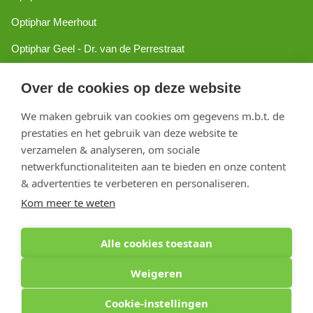
Optiphar Meerhout
Optiphar Geel - Dr. van de Perrestraat
Optiphar Geel - Antwerpseweg
Over de cookies op deze website
Optiphar Turnhout
We maken gebruik van cookies om gegevens m.b.t. de
Optiphar Mol
prestaties en het gebruik van deze website te
verzamelen & analyseren, om sociale
netwerkfunctionaliteiten aan te bieden en onze content
Copyright 2026 optiphar.com. Alle rechten voorbehouden
& advertenties te verbeteren en personaliseren.
Kom meer te weten
Alle cookies toestaan
Weigeren
Cookie-instellingen
Optiphar Apotheek (Dermatheek BVBA) - Antwerpseweg 81b - 2440 Geel - BE