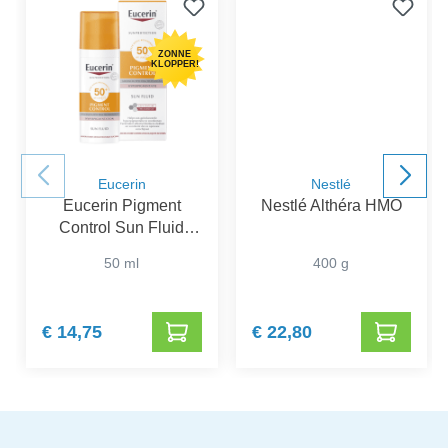
ZONNE
KLOPPER!
Eucerin
Nestlé
Eucerin Pigment
Nestlé Althéra HMO
Control Sun Fluid
SPF 50+
50 ml
400 g
€ 14,75
€ 22,80