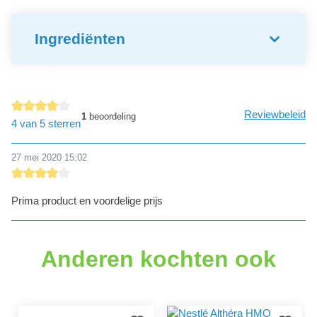
Ingrediënten
Reviewbeleid
1
beoordeling
Gemiddelde waardering van 4 van 5 sterren
4 van 5 sterren
27 mei 2020 15:02
Recensie met een waardering van 4 van de 5 sterren
Prima product en voordelige prijs
Anderen kochten ook