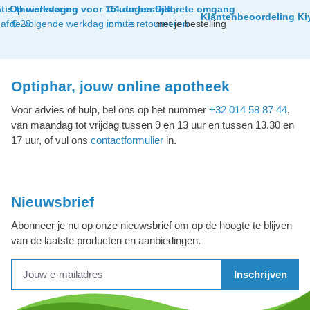
tis thuislevering
Op werkdagen voor 15 uur besteld,
14 dagen tijd
Discrete omgang
Klantenbeoordeling Ki
af € 29
de volgende werkdag in huis
om te retourneren
met je bestelling
Optiphar, jouw online apotheek
Voor advies of hulp, bel ons op het nummer
+32 014 58 87 44
,
van maandag tot vrijdag tussen 9 en 13 uur en tussen 13.30 en
17 uur, of vul ons
contactformulier
in.
Nieuwsbrief
Abonneer je nu op onze nieuwsbrief om op de hoogte te blijven
van de laatste producten en aanbiedingen.
Inschrijven