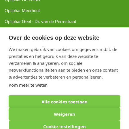
Optiphar Meerhout
Optiphar Geel - Dr. van de Perrestraat
Optiphar Geel - Antwerpseweg
Over de cookies op deze website
Optiphar Turnhout
We maken gebruik van cookies om gegevens m.b.t. de
Optiphar Mol
prestaties en het gebruik van deze website te
verzamelen & analyseren, om sociale
netwerkfunctionaliteiten aan te bieden en onze content
Copyright 2026 optiphar.com. Alle rechten voorbehouden
& advertenties te verbeteren en personaliseren.
Kom meer te weten
Alle cookies toestaan
Weigeren
Cookie-instellingen
Optiphar Apotheek (Dermatheek BVBA) - Antwerpseweg 81b - 2440 Geel - BE