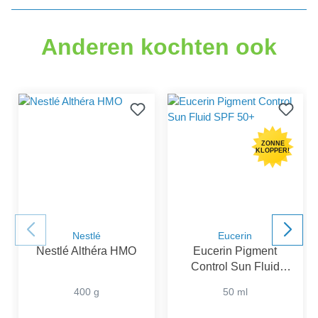
Gemiddelde waardering van 0 van 5 sterren
Anderen kochten ook
ZONNE
KLOPPER!
Nestlé
Eucerin
Nestlé Althéra HMO
Eucerin Pigment
Control Sun Fluid
SPF 50+
400 g
50 ml