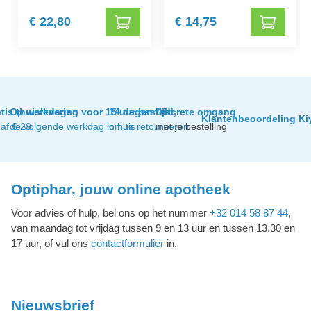
€ 22,80
€ 14,75
tis thuislevering
Op werkdagen voor 15 uur besteld,
14 dagen tijd
Discrete omgang
Klantenbeoordeling Ki
af € 29
de volgende werkdag in huis
om te retourneren
met je bestelling
Optiphar, jouw online apotheek
Voor advies of hulp, bel ons op het nummer
+32 014 58 87 44
,
van maandag tot vrijdag tussen 9 en 13 uur en tussen 13.30 en
17 uur, of vul ons
contactformulier
in.
Nieuwsbrief