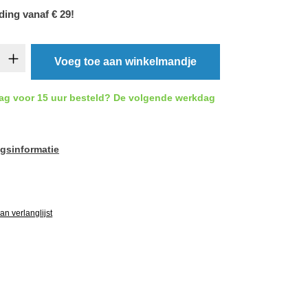
ding vanaf € 29!
oeveelheid: Voer de gewenste hoeveelheid 
Voeg toe aan winkelmandje
ag voor 15 uur besteld? De volgende werkdag
gsinformatie
ardering van 5 van 5 sterren
n verlanglijst