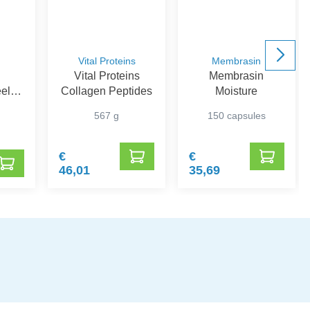
Vital Proteins
Membrasin
Vital Proteins
Membrasin
eel
Collagen Peptides
Moisture
iddel
567 g
150 capsules
oed
€
€
46,01
35,69