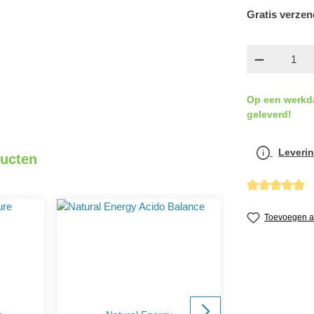
Gratis verzen
Producth
Op een werkd
geleverd!
Leverin
ducten
Gemiddelde wa
Toevoegen aa