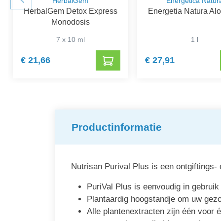
HerbalGem
Energetica Natur
HerbalGem Detox Express
Energetia Natura Al
Monodosis
7 x 10 ml
1 l
€ 21,66
€ 27,91
Productinformatie
Nutrisan Purival Plus is een ontgiftings-
PuriVal Plus is eenvoudig in gebruik
Plantaardig hoogstandje om uw gezond
Alle plantenextracten zijn één voor