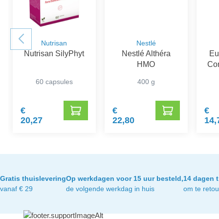
Nutrisan
Nestlé
Nutrisan SilyPhyt
Nestlé Althéra
Eu
HMO
Con
60 capsules
400 g
€
€
€
20,27
22,80
14,
Gratis thuislevering
Op werkdagen voor 15 uur besteld,
14 dagen t
vanaf € 29
de volgende werkdag in huis
om te reto