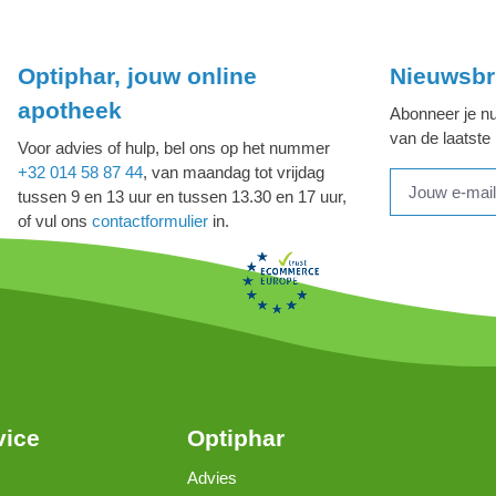
Optiphar, jouw online
Nieuwsbr
apotheek
Abonneer je nu
van de laatste
Voor advies of hulp, bel ons op het nummer
+32 014 58 87 44
, van maandag tot vrijdag
tussen 9 en 13 uur en tussen 13.30 en 17 uur,
of vul ons
contactformulier
in.
vice
Optiphar
Advies