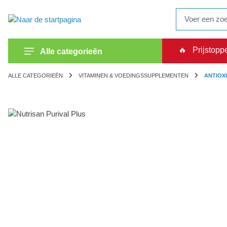
oekopdracht
Ga naar de hoofdnavigatie
🔥
Prijstopp
Alle categorieën
ALLE CATEGORIEËN
VITAMINEN & VOEDINGSSUPPLEMENTEN
ANTIOX
Afbeeldingengalerij overslaan