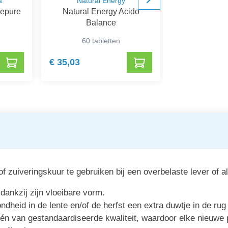
a
Natural Energy
Nut
oepure
Natural Energy Acido
Nutrisa
Balance
60 tabletten
60 ca
€ 35,03
€ 19,57
 of zuiveringskuur te gebruiken bij een overbelaste lever of 
 dankzij zijn vloeibare vorm.
heid in de lente en/of de herfst een extra duwtje in de rug
 één van gestandaardiseerde kwaliteit, waardoor elke nieuwe