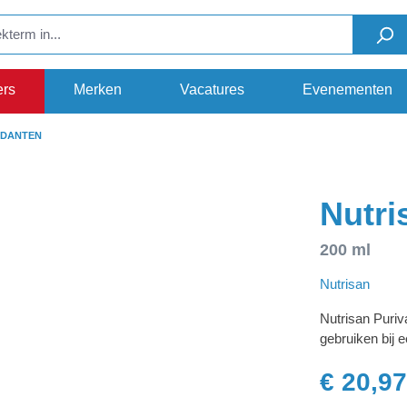
ers
Merken
Vacatures
Evenementen
IDANTEN
Nutri
200 ml
Nutrisan
Nutrisan Puriva
gebruiken bij 
€ 20,97