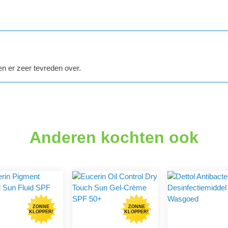
5 sterren
en er zeer tevreden over.
Anderen kochten ook
ZONNE
ZONNE
KLOPPER!
KLOPPER!