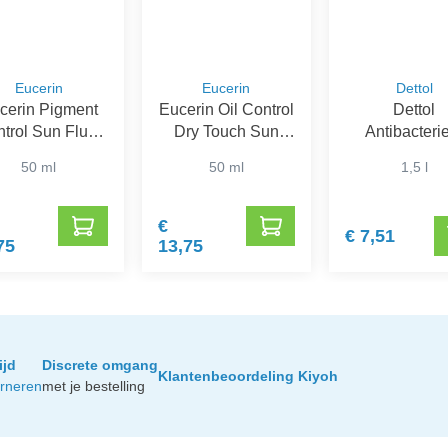
Eucerin
Eucerin
Dettol
cerin Pigment
Eucerin Oil Control
Dettol
trol Sun Fluid
Dry Touch Sun
Antibacteri
SPF 50+
Gel-Crème SPF
Desinfectiem
50 ml
50 ml
1,5 l
50+
voor Wasg
€
€ 7,51
75
13,75
ijd
Discrete omgang
Klantenbeoordeling Kiyoh
urneren
met je bestelling