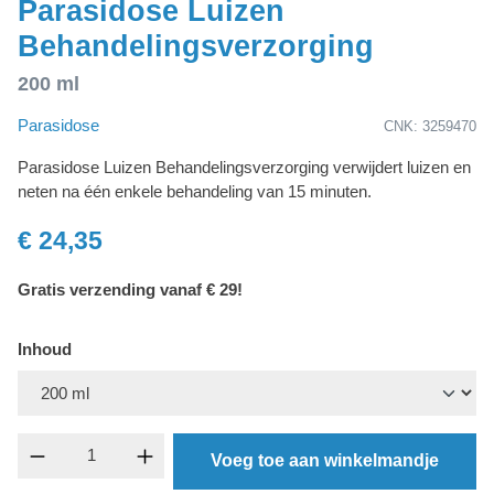
Parasidose Luizen
Behandelingsverzorging
200 ml
Parasidose
CNK: 3259470
Parasidose Luizen Behandelingsverzorging verwijdert luizen en
neten na één enkele behandeling van 15 minuten.
€ 24,35
Gratis verzending vanaf € 29!
Inhoud
Producthoeveelheid: Voer de gewenste hoevee
Voeg toe aan winkelmandje