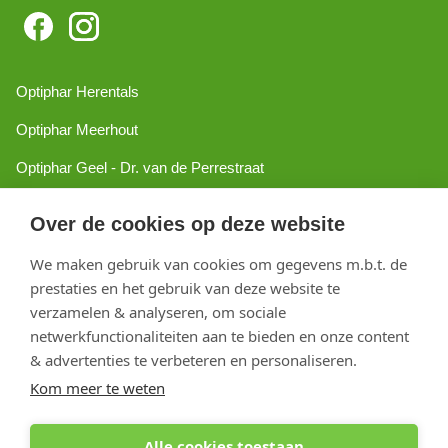
Optiphar Herentals
Optiphar Meerhout
Optiphar Geel - Dr. van de Perrestraat
Optiphar Geel - Antwerpseweg
Over de cookies op deze website
Optiphar Turnhout
We maken gebruik van cookies om gegevens m.b.t. de
Optiphar Mol
prestaties en het gebruik van deze website te
verzamelen & analyseren, om sociale
netwerkfunctionaliteiten aan te bieden en onze content
Copyright 2026 optiphar.com. Alle rechten voorbehouden
& advertenties te verbeteren en personaliseren.
Kom meer te weten
Alle cookies toestaan