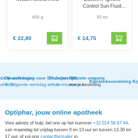
Control Sun Fluid
SPF 50+
400 g
50 ml
€ 22,80
€ 14,75
tis thuislevering
Op werkdagen voor 15 uur besteld,
14 dagen tijd
Discrete omgang
Klantenbeoordeling Ki
af € 29
de volgende werkdag in huis
om te retourneren
met je bestelling
Optiphar, jouw online apotheek
Voor advies of hulp, bel ons op het nummer
+32 014 58 87 44
,
van maandag tot vrijdag tussen 9 en 13 uur en tussen 13.30 en
17 uur, of vul ons
contactformulier
in.