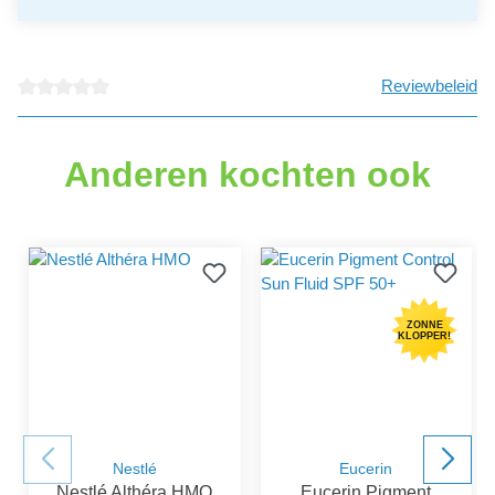
Reviewbeleid
Gemiddelde waardering van 0 van 5 sterren
Anderen kochten ook
ZONNE
KLOPPER!
Nestlé
Eucerin
Nestlé Althéra HMO
Eucerin Pigment