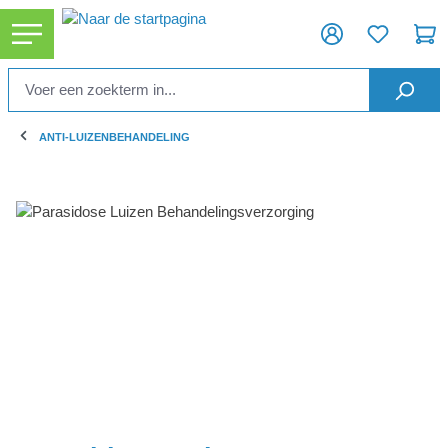
hoofdinhoud
ANTI-LUIZENBEHANDELING
Afbeeldingengalerij overslaan