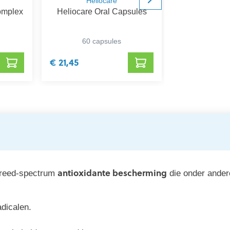
Heliocare
Pharm
Complex
Heliocare Oral Capsules
Pharma Nord
PR
60 capsules
120 + 30 tab
€ 21,45
€ 19,57
antioxidante bescherming
breed-spectrum
die onder ander
adicalen.