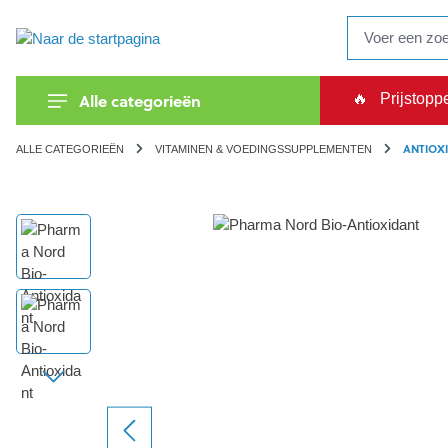
oekopdracht
Ga naar de hoofdnavigatie
Alle categorieën
🔥
Prijstopp
ANTIOX
ALLE CATEGORIEËN
VITAMINEN & VOEDINGSSUPPLEMENTEN
Afbeeldingengalerij overslaan