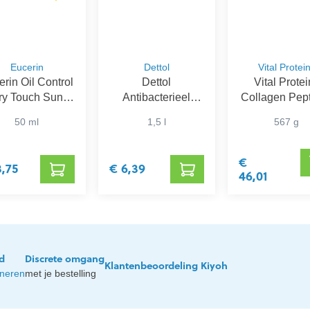
Eucerin
Dettol
Vital Protei
rin Oil Control
Dettol
Vital Prote
ry Touch Sun
Antibacterieel
Collagen Pep
l-Crème SPF
Desinfectiemiddel
50 ml
1,5 l
567 g
50+
voor Wasgoed
€
3,75
€ 6,39
46,01
jd
Discrete omgang
Klantenbeoordeling Kiyoh
rneren
met je bestelling