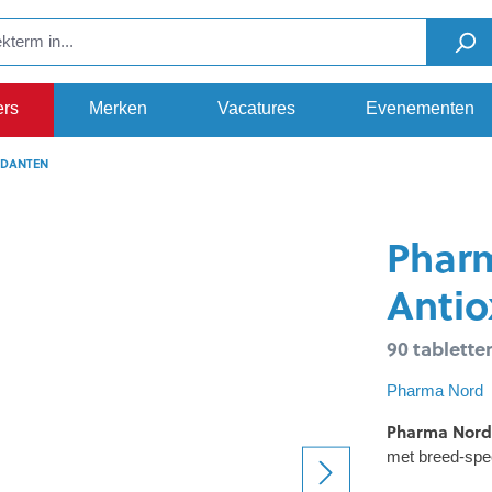
ers
Merken
Vacatures
Evenementen
IDANTEN
Pharm
Antio
90 tablette
Pharma Nord
Pharma Nord 
met breed-sp