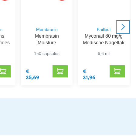
ns
Membrasin
Bailleul
ins
Membrasin
Myconail 80 mg/g
tides
Moisture
Medische Nagellak
150 capsules
6,6 ml
€
€
35,69
31,96