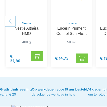
Nestlé
Eucerin
Nestlé Althéra
Eucerin Pigment
Euce
HMO
Control Sun Fluid
D
SPF 50+
Ge
400 g
50 ml
€
€ 14,75
€ 1
22,80
Gratis thuislevering
Op werkdagen voor 15 uur besteld,
14 dagen ti
vanaf € 29
de volgende werkdag in huis
om te retou