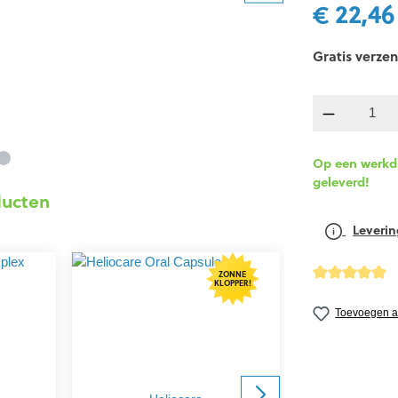
€ 22,46
Gratis verzen
Producth
Op een werkda
geleverd!
ducten
Leverin
ZONNE
KLOPPER!
Gemiddelde wa
Toevoegen aa