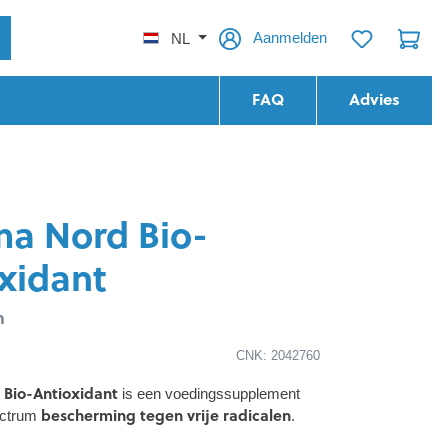
Aanmelden
NL
FAQ
Advies
a Nord Bio-
xidant
n
CNK: 2042760
Bio-Antioxidant
is een voedingssupplement
bescherming tegen vrije radicalen
ectrum
.