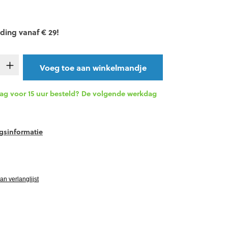
ding vanaf € 29!
oeveelheid: Voer de gewenste hoeveelheid 
Voeg toe aan winkelmandje
g voor 15 uur besteld? De volgende werkdag
gsinformatie
PRIJS
TOPPER!
ardering van 5 van 5 sterren
n verlanglijst