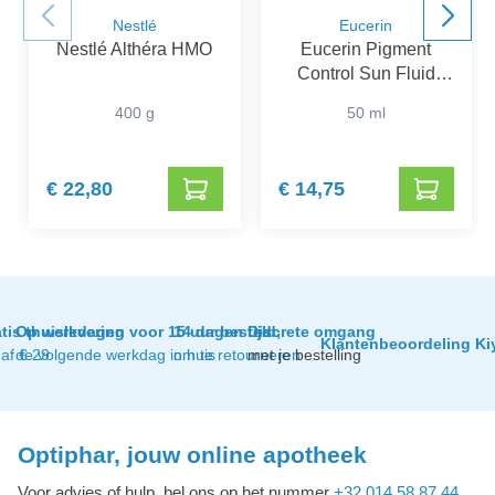
Nestlé
Eucerin
Nestlé Althéra HMO
Eucerin Pigment
Control Sun Fluid
SPF 50+
400 g
50 ml
€ 22,80
€ 14,75
tis thuislevering
Op werkdagen voor 15 uur besteld,
14 dagen tijd
Discrete omgang
Klantenbeoordeling Ki
af € 29
de volgende werkdag in huis
om te retourneren
met je bestelling
Optiphar, jouw online apotheek
Voor advies of hulp, bel ons op het nummer
+32 014 58 87 44
,