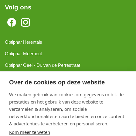
Volg ons
Optiphar Herentals
Optiphar Meerhout
Optiphar Geel - Dr. van de Perrestraat
Optiphar Geel - Antwerpseweg
Over de cookies op deze website
Optiphar Turnhout
We maken gebruik van cookies om gegevens m.b.t. de
Optiphar Mol
prestaties en het gebruik van deze website te
verzamelen & analyseren, om sociale
netwerkfunctionaliteiten aan te bieden en onze content
Copyright 2026 optiphar.com. Alle rechten voorbehouden
& advertenties te verbeteren en personaliseren.
Kom meer te weten