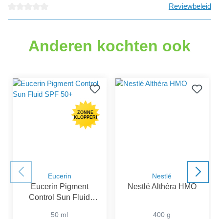
Reviewbeleid
Gemiddelde waardering van 0 van 5 sterren
Anderen kochten ook
ZONNE
KLOPPER!
Eucerin
Nestlé
Eucerin Pigment
Nestlé Althéra HMO
Control Sun Fluid
SPF 50+
50 ml
400 g