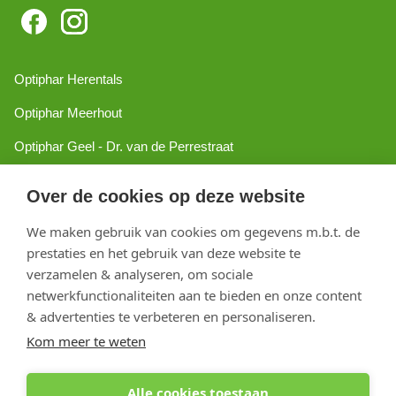
Optiphar Herentals
Optiphar Meerhout
Optiphar Geel - Dr. van de Perrestraat
Optiphar Geel - Antwerpseweg
Over de cookies op deze website
Optiphar Turnhout
We maken gebruik van cookies om gegevens m.b.t. de
Optiphar Mol
prestaties en het gebruik van deze website te
verzamelen & analyseren, om sociale
netwerkfunctionaliteiten aan te bieden en onze content
Copyright 2026 optiphar.com. Alle rechten voorbehouden
& advertenties te verbeteren en personaliseren.
Kom meer te weten
Alle cookies toestaan