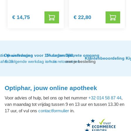
€ 14,75
€ 22,80
tis thuislevering
Op werkdagen voor 15 uur besteld,
14 dagen tijd
Discrete omgang
Klantenbeoordeling Ki
af € 29
de volgende werkdag in huis
om te retourneren
met je bestelling
Optiphar, jouw online apotheek
Voor advies of hulp, bel ons op het nummer
+32 014 58 87 44
,
van maandag tot vrijdag tussen 9 en 13 uur en tussen 13.30 en
17 uur, of vul ons
contactformulier
in.