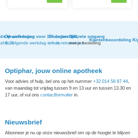
tis thuislevering
Op werkdagen voor 15 uur besteld,
14 dagen tijd
Discrete omgang
Klantenbeoordeling Ki
af € 29
de volgende werkdag in huis
om te retourneren
met je bestelling
Optiphar, jouw online apotheek
Voor advies of hulp, bel ons op het nummer
+32 014 58 87 44
,
van maandag tot vrijdag tussen 9 en 13 uur en tussen 13.30 en
17 uur, of vul ons
contactformulier
in.
Nieuwsbrief
Abonneer je nu op onze nieuwsbrief om op de hoogte te blijven