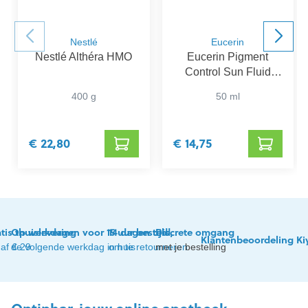
Nestlé
Eucerin
Nestlé Althéra HMO
Eucerin Pigment
Control Sun Fluid
SPF 50+
400 g
50 ml
€ 22,80
€ 14,75
tis thuislevering
Op werkdagen voor 15 uur besteld,
14 dagen tijd
Discrete omgang
Klantenbeoordeling Ki
af € 29
de volgende werkdag in huis
om te retourneren
met je bestelling