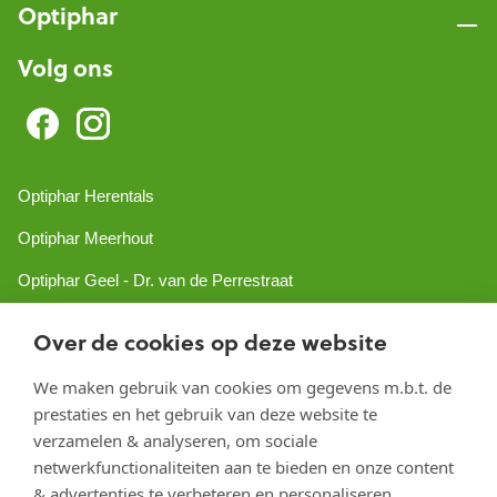
Optiphar
Volg ons
Optiphar Herentals
Optiphar Meerhout
Optiphar Geel - Dr. van de Perrestraat
Optiphar Geel - Antwerpseweg
Over de cookies op deze website
Optiphar Turnhout
We maken gebruik van cookies om gegevens m.b.t. de
Optiphar Mol
prestaties en het gebruik van deze website te
verzamelen & analyseren, om sociale
netwerkfunctionaliteiten aan te bieden en onze content
Copyright 2026 optiphar.com. Alle rechten voorbehouden
& advertenties te verbeteren en personaliseren.