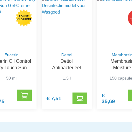
ZONNE
KLOPPER!
Eucerin
Dettol
Membrasi
rin Oil Control
Dettol
Membrasi
ry Touch Sun
Antibacterieel
Moisture
l-Crème SPF
Desinfectiemiddel
50 ml
1,5 l
150 capsul
50+
voor Wasgoed
€
€ 7,51
75
35,69