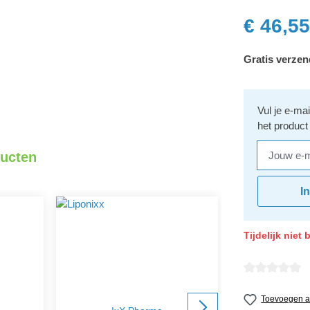
€ 46,55
Gratis verzen
Vul je e-ma
het product
Jouw e-mai
ducten
I
Tijdelijk niet
Gemiddelde wa
Toevoegen aa