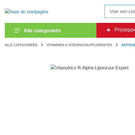
oekopdracht
Ga naar de hoofdnavigatie
🔥
Prijstopp
Alle categorieën
ALLE CATEGORIEËN
VITAMINEN & VOEDINGSSUPPLEMENTEN
ANTIOX
Afbeeldingengalerij overslaan