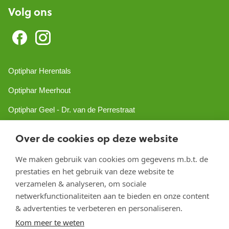
Volg ons
Optiphar Herentals
Optiphar Meerhout
Optiphar Geel - Dr. van de Perrestraat
Optiphar Geel - Antwerpseweg
Over de cookies op deze website
Optiphar Turnhout
We maken gebruik van cookies om gegevens m.b.t. de
Optiphar Mol
prestaties en het gebruik van deze website te
verzamelen & analyseren, om sociale
netwerkfunctionaliteiten aan te bieden en onze content
Copyright 2026 optiphar.com. Alle rechten voorbehouden
& advertenties te verbeteren en personaliseren.
Kom meer te weten