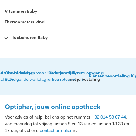
Vitaminen Baby
Thermometers kind
Toebehoren Baby
tis thuislevering
Op werkdagen voor 15 uur besteld,
14 dagen tijd
Discrete omgang
Klantenbeoordeling Ki
af € 29
de volgende werkdag in huis
om te retourneren
met je bestelling
Optiphar, jouw online apotheek
Voor advies of hulp, bel ons op het nummer
+32 014 58 87 44
,
van maandag tot vrijdag tussen 9 en 13 uur en tussen 13.30 en
17 uur, of vul ons
contactformulier
in.