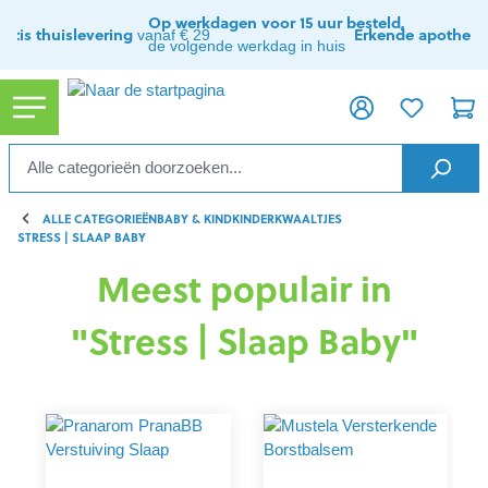
ToContentLink
Op werkdagen voor 15 uur besteld,
ratis thuislevering
Erkende apothee
vanaf € 29
de volgende werkdag in huis
ALLE CATEGORIEËN
BABY & KIND
KINDERKWAALTJES
STRESS | SLAAP BABY
Meest populair in
"Stress | Slaap Baby"