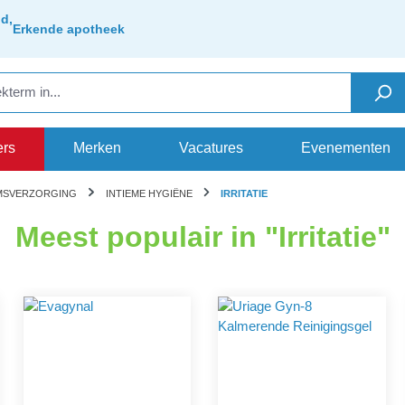
d,
Erkende apotheek
ers
Merken
Vacatures
Evenementen
MSVERZORGING
INTIEME HYGIËNE
IRRITATIE
Meest populair in "Irritatie"