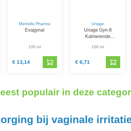
Memidis Pharma
Uriage
Evagynal
Uriage Gyn-8
Kalmerende
Reinigingsgel
100 ml
100 ml
€ 13,14
€ 6,71
eest populair in deze categor
orging bij vaginale irritati