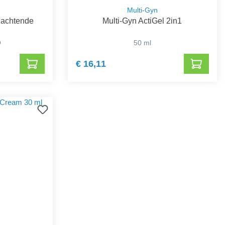
Multi-Gyn
rzachtende
Multi-Gyn ActiGel 2in1
O
50 ml
€ 16,11