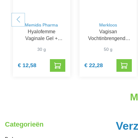
Memidis Pharma
Merkloos
Hyalofemme
Vagisan
Vaginale Gel +
Vochtinbrengende
Applicator
Crème
30 g
50 g
€ 12,58
€ 22,28
M
Verz
Categorieën