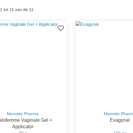
1 tot 11 van de 11
Memidis Pharma
Memidis Phar
alofemme Vaginale Gel +
Evagynal
Applicator
30 g
100 ml