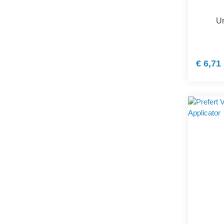
Ur
€ 6,71