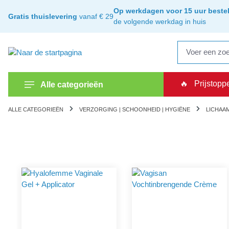
oekopdracht
Ga naar de hoofdnavigatie
Op werkdagen voor 15 uur bestel
Gratis thuislevering
vanaf € 29
de volgende werkdag in huis
🔥
Prijstopp
Alle categorieën
ALLE CATEGORIEËN
VERZORGING | SCHOONHEID | HYGIËNE
LICHAA