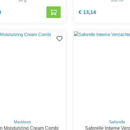
8
€ 13,14
Merkloos
Saforelle
n Moisturizing Cream Combi
Saforelle Intieme Ve