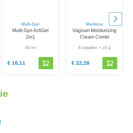
Multi-Gyn
Merkloos
Multi-Gyn ActiGel
Vagisan Moisturizing
2in1
Cream Combi
50 ml
8 zetpillen + 10 g
€ 16,11
€ 22,28
ie
e