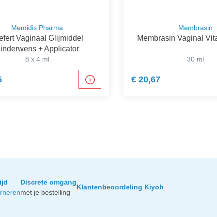
Memidis Pharma
Membrasin
efert Vaginaal Glijmiddel
Membrasin Vaginal Vit
inderwens + Applicator
8 x 4 ml
30 ml
5
€ 20,67
ijd
Discrete omgang
Klantenbeoordeling Kiyoh
urneren
met je bestelling