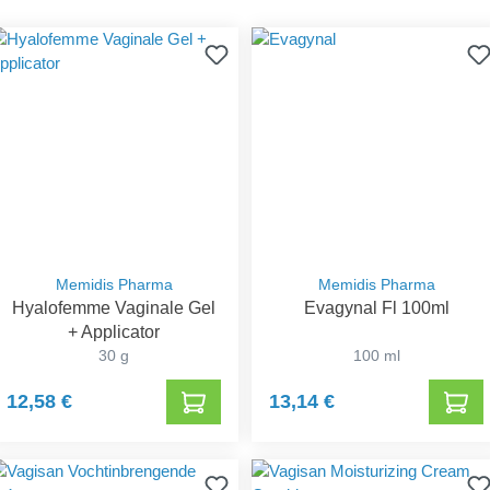
Memidis Pharma
Memidis Pharma
Hyalofemme Vaginale Gel
Evagynal Fl 100ml
+ Applicator
30 g
100 ml
12,58 €
13,14 €