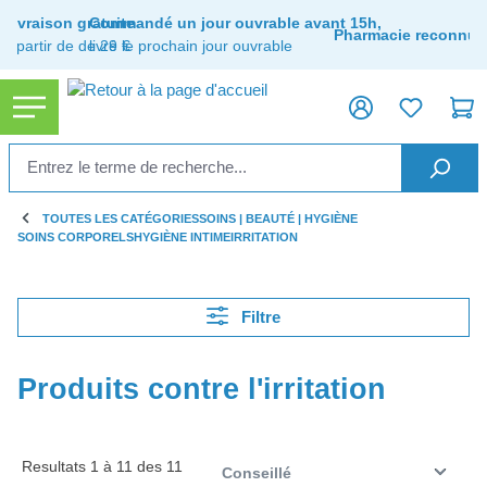
tenu principal
Livraison gratuite
Commandé un jour ouvrable avant 15h,
Pharmacie reconnue
à partir de de 29 €
livré le prochain jour ouvrable
TOUTES LES CATÉGORIES
SOINS | BEAUTÉ | HYGIÈNE
SOINS CORPORELS
HYGIÈNE INTIME
IRRITATION
Filtre
Produits contre l'irritation
Resultats 1 à 11 des 11