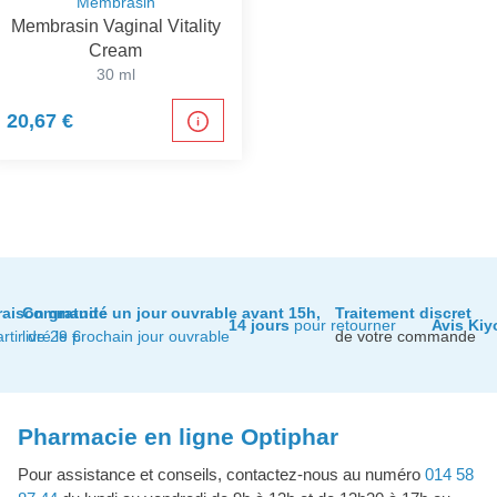
Membrasin
Membrasin Vaginal Vitality
Cream
30 ml
20,67 €
raison gratuite
Commandé un jour ouvrable avant 15h,
Traitement discret
14 jours
pour retourner
Avis Kiy
artir de 29 €
livré le prochain jour ouvrable
de votre commande
Pharmacie en ligne Optiphar
Pour assistance et conseils, contactez-nous au numéro
014 58