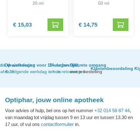
20 ml
50 ml
€ 15,03
€ 14,75
tis thuislevering
Op werkdagen voor 15 uur besteld,
14 dagen tijd
Discrete omgang
Klantenbeoordeling Ki
af € 29
de volgende werkdag in huis
om te retourneren
met je bestelling
Optiphar, jouw online apotheek
Voor advies of hulp, bel ons op het nummer
+32 014 58 87 44
,
van maandag tot vrijdag tussen 9 en 13 uur en tussen 13.30 en
17 uur, of vul ons
contactformulier
in.