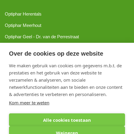
Optiphar Herentals
Optiphar Meerhout
Optiphar Geel - Dr. van de Perrestraat
Optiphar Geel - Antwerpseweg
Over de cookies op deze website
Optiphar Turnhout
We maken gebruik van cookies om gegevens m.b.t. de
Optiphar Mol
prestaties en het gebruik van deze website te
verzamelen & analyseren, om sociale
netwerkfunctionaliteiten aan te bieden en onze content
Copyright 2026 optiphar.com. Alle rechten voorbehouden
& advertenties te verbeteren en personaliseren.
Kom meer te weten
Alle cookies toestaan
Weigeren