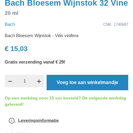
Bach Bloesem Wijnstok 32 Vine
20 ml
Bach
CNK: 1740687
Bach Bloesem Wijnstok - Vitis vinifera
€ 15,03
Gratis verzending vanaf € 29!
Producthoeveelheid: Voer de gewenste hoevee
Voeg toe aan winkelmandje
Op een werkdag voor 15 uur besteld? De volgende werkdag
geleverd!
Leveringsinformatie