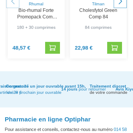
Rhumal
Tilman
Bio-rhumal Forte
Cholesfytol Green
Promopack Comp
Comp 84
180+30
180 + 30 comprimes
84 comprimes
48,57 €
22,98 €
raison gratuite
Commandé un jour ouvrable avant 15h,
Traitement discret
14 jours
pour retourner
Avis Kiy
artir de 29 €
livré le prochain jour ouvrable
de votre commande
Pharmacie en ligne Optiphar
Pour assistance et conseils, contactez-nous au numéro
014 58