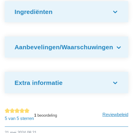
Ingrediënten
Aanbevelingen/Waarschuwingen
Extra informatie
Reviewbeleid
1
beoordeling
Gemiddelde waardering van 5 van 5 sterren
5 van 5 sterren
21 mei 2024 08:21