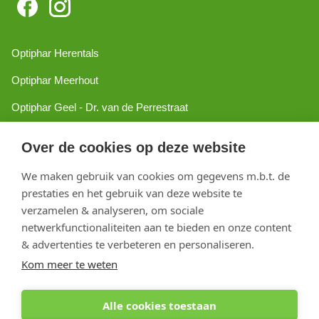
Optiphar Herentals
Optiphar Meerhout
Optiphar Geel - Dr. van de Perrestraat
Optiphar Geel - Antwerpseweg
Over de cookies op deze website
Optiphar Turnhout
We maken gebruik van cookies om gegevens m.b.t. de
Optiphar Mol
prestaties en het gebruik van deze website te
verzamelen & analyseren, om sociale
netwerkfunctionaliteiten aan te bieden en onze content
Copyright 2026 optiphar.com. Alle rechten voorbehouden
& advertenties te verbeteren en personaliseren.
Kom meer te weten
Alle cookies toestaan