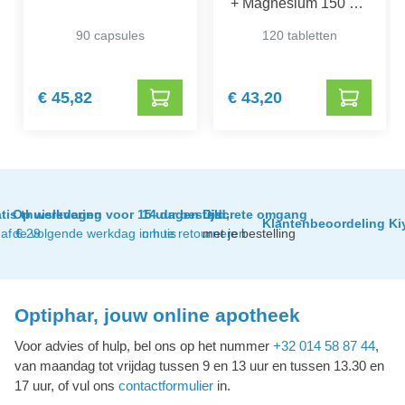
+ Magnesium 150 mg
Promo*
90 capsules
120 tabletten
€ 45,82
€ 43,20
tis thuislevering
Op werkdagen voor 15 uur besteld,
14 dagen tijd
Discrete omgang
Klantenbeoordeling Ki
af € 29
de volgende werkdag in huis
om te retourneren
met je bestelling
Optiphar, jouw online apotheek
Voor advies of hulp, bel ons op het nummer
+32 014 58 87 44
,
van maandag tot vrijdag tussen 9 en 13 uur en tussen 13.30 en
17 uur, of vul ons
contactformulier
in.