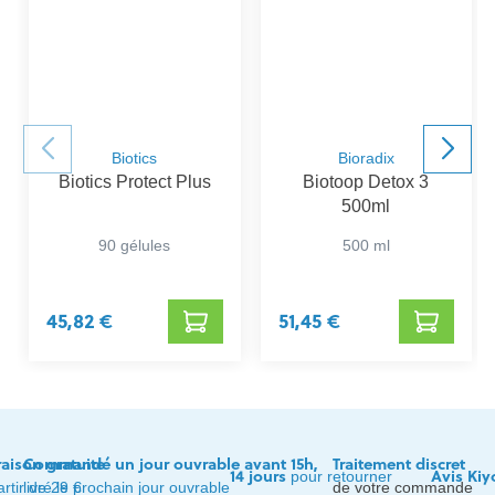
Biotics
Bioradix
Biotics Protect Plus
Biotoop Detox 3
500ml
90 gélules
500 ml
45,82 €
51,45 €
raison gratuite
Commandé un jour ouvrable avant 15h,
Traitement discret
14 jours
Avis Kiy
pour retourner
artir de 29 €
livré le prochain jour ouvrable
de votre commande