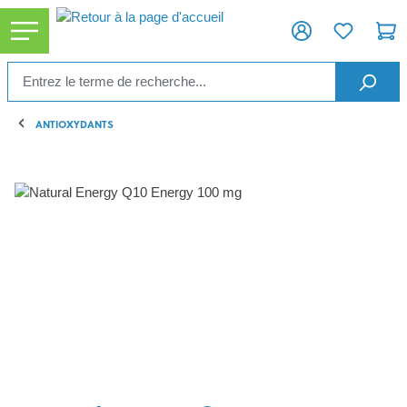
tenu principal
ANTIOXYDANTS
Ignorer la galerie d'images