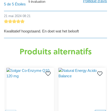
Politique d’avis
1
évaluation
Note moyenne de 5 sur 5 étoiles
5 de 5 Étoiles
21 mai 2024 08:21
Évaluation avec une note de 5 sur 5 étoiles
Kwalitatief hoogstaand. En doet wat het belooft
Produits alternatifs