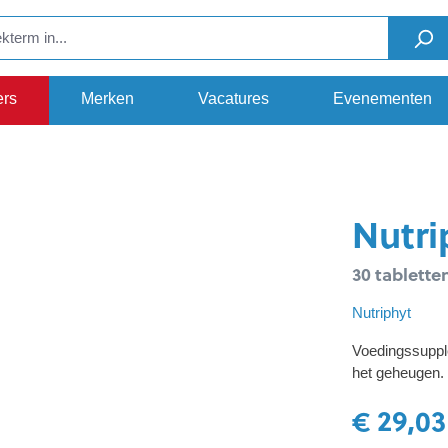
ers
Merken
Vacatures
Evenementen
Nutri
30 tablette
Nutriphyt
Voedingssupple
het geheugen.
€ 29,03