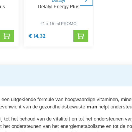
Defatyl
Def
lus
Defatyl Energy Plus
Defatyl E
21 x 15 ml PROMO
14 x
€ 14,32
€ 14,32
een uitgekiende formule van hoogwaardige vitaminen, miner
man
l evenwicht van de gezondheidsbewuste
helpt onderste
j tot het behoud van de vitaliteit en tot het ondersteunen v
ot het ondersteunen van het energiemetabolisme en tot de n