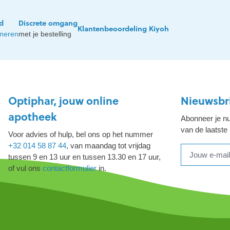
jd
Discrete omgang
Klantenbeoordeling Kiyoh
rneren
met je bestelling
Optiphar, jouw online
Nieuwsbr
apotheek
Abonneer je nu
van de laatste
Voor advies of hulp, bel ons op het nummer
+32 014 58 87 44
, van maandag tot vrijdag
tussen 9 en 13 uur en tussen 13.30 en 17 uur,
of vul ons
contactformulier
in.