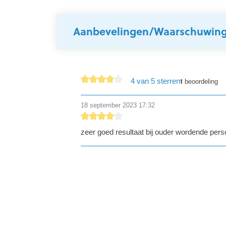
Aanbevelingen/Waarschuwin
4 van 5 sterren
1
beoordeling
Gemiddelde waardering van 4 van 5 sterren
18 september 2023 17:32
Recensie met een waardering van 4 van de 
zeer goed resultaat bij ouder wordende per