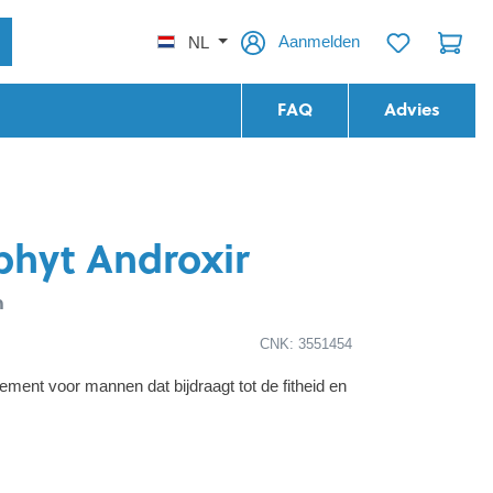
Aanmelden
NL
FAQ
Advies
phyt Androxir
n
CNK: 3551454
ment voor mannen dat bijdraagt tot de fitheid en