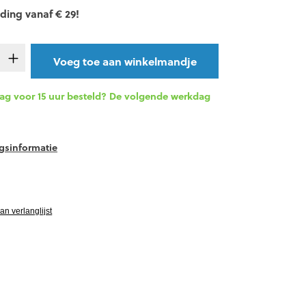
ding vanaf € 29!
oeveelheid: Voer de gewenste hoeveelheid 
Voeg toe aan winkelmandje
g voor 15 uur besteld? De volgende werkdag
gsinformatie
ardering van 4 van 5 sterren
PRIJS
n verlanglijst
TOPPER!