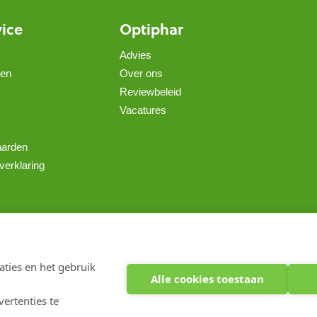
vice
Optiphar
Advies
gen
Over ons
Reviewbeleid
Vacatures
aarden
verklaring
Copyright 2026 optiphar.com. Alle rechten voorbehouden
ties en het gebruik
Alle cookies toestaan
ertenties te