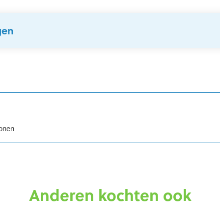
gen
5 sterren
sonen
Anderen kochten ook