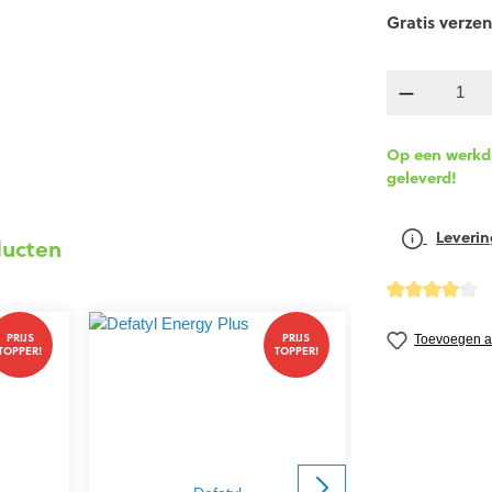
Gratis verzen
Producth
Op een werkda
geleverd!
Leverin
ducten
Gemiddelde wa
PRIJS
PRIJS
Toevoegen aa
TOPPER!
TOPPER!