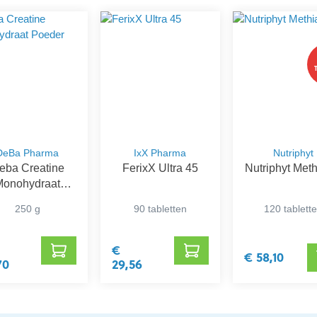
DeBa Pharma
IxX Pharma
Nutriphyt
eba Creatine
FerixX Ultra 45
Nutriphyt Meth
Monohydraat
Poeder
250 g
90 tabletten
120 tablett
€
€ 58,10
70
29,56