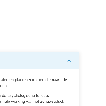
atyl
Arkopharma
nergy Plus
Arkopharma Arkovital Pure
Energy
 15 ml
30 tabletten
€ 22,47
€ 25,
alen en plantenextracten die naast de
unen.
an de psychologische functie.
ormale werking van het zenuwstelsel.