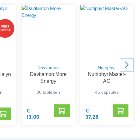
PRIJS
TOPPER!
Davitamon
Nutriphyt
ialyn
Davitamon More
Nutriphyt Master-
Energy
AO
en
30 tabletten
45 capsules
€
€
13,00
37,28