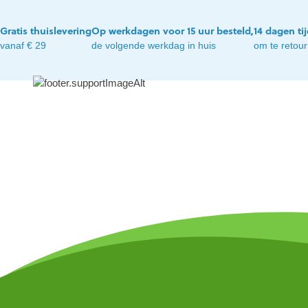
Gratis thuislevering
Op werkdagen voor 15 uur besteld,
14 dagen ti
vanaf € 29
de volgende werkdag in huis
om te retou