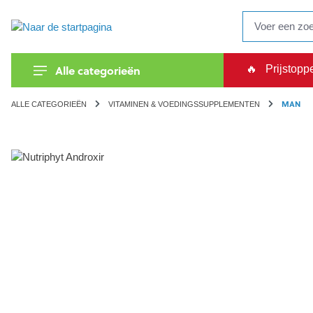
oekopdracht
Ga naar de hoofdnavigatie
Alle categorieën
🔥
Prijstopp
MAN
ALLE CATEGORIEËN
VITAMINEN & VOEDINGSSUPPLEMENTEN
Afbeeldingengalerij overslaan