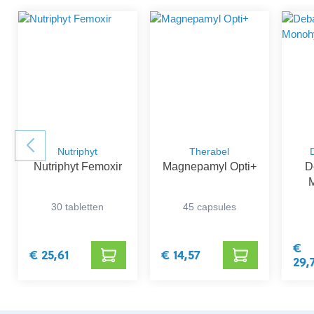
Nutriphyt
Therabel
Nutriphyt Femoxir
Magnepamyl Opti+
D
30 tabletten
45 capsules
€
€ 25,61
€ 14,57
29,