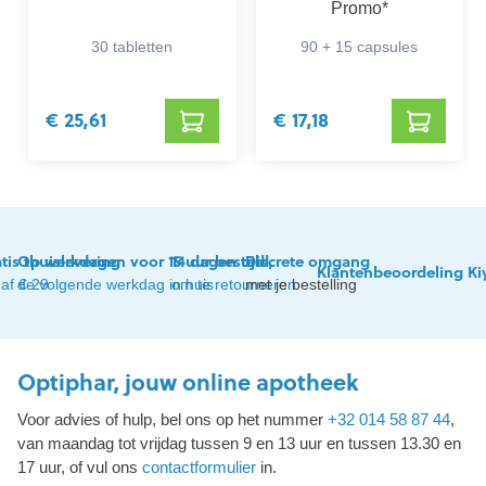
Promo*
30 tabletten
90 + 15 capsules
€ 25,61
€ 17,18
tis thuislevering
Op werkdagen voor 15 uur besteld,
14 dagen tijd
Discrete omgang
Klantenbeoordeling Ki
af € 29
de volgende werkdag in huis
om te retourneren
met je bestelling
Optiphar, jouw online apotheek
Voor advies of hulp, bel ons op het nummer
+32 014 58 87 44
,
van maandag tot vrijdag tussen 9 en 13 uur en tussen 13.30 en
17 uur, of vul ons
contactformulier
in.