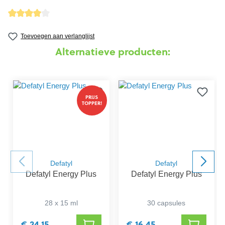
detail.reviewAvgRatingAltText
Toevoegen aan verlanglijst
Alternatieve producten:
PRIJS
TOPPER!
Defatyl
Defatyl
Defatyl Energy Plus
Defatyl Energy Plus
28 x 15 ml
30 capsules
€ 24,15
€ 16,45