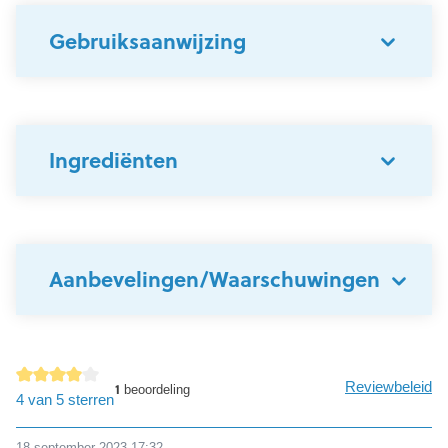
Gebruiksaanwijzing
Ingrediënten
Aanbevelingen/Waarschuwingen
Reviewbeleid
1
beoordeling
detail.reviewAvgRatingAltText
4 van 5 sterren
18 september 2023 17:32