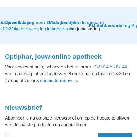
tis thuislevering
Op werkdagen voor 15 uur besteld,
14 dagen tijd
Discrete omgang
Klantenbeoordeling Ki
af € 29
de volgende werkdag in huis
om te retourneren
met je bestelling
Optiphar, jouw online apotheek
Voor advies of hulp, bel ons op het nummer
+32 014 58 87 44
,
van maandag tot vrijdag tussen 9 en 13 uur en tussen 13.30 en
17 uur, of vul ons
contactformulier
in.
Nieuwsbrief
Abonneer je nu op onze nieuwsbrief om op de hoogte te blijven
van de laatste producten en aanbiedingen.