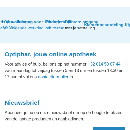
tis thuislevering
Op werkdagen voor 15 uur besteld,
14 dagen tijd
Discrete omgang
Klantenbeoordeling Ki
af € 29
de volgende werkdag in huis
om te retourneren
met je bestelling
Optiphar, jouw online apotheek
Voor advies of hulp, bel ons op het nummer
+32 014 58 87 44
,
van maandag tot vrijdag tussen 9 en 13 uur en tussen 13.30 en
17 uur, of vul ons
contactformulier
in.
Nieuwsbrief
Abonneer je nu op onze nieuwsbrief om op de hoogte te blijven
van de laatste producten en aanbiedingen.