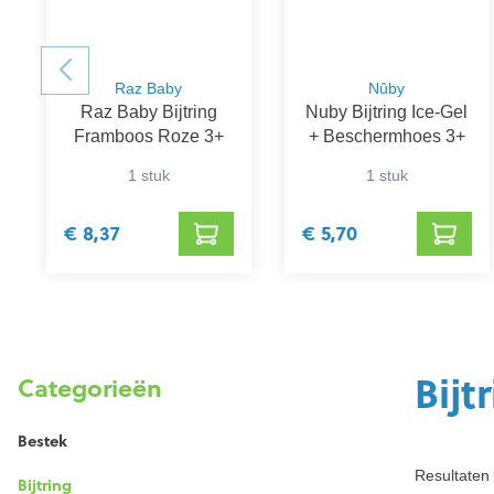
Raz Baby
Nûby
Raz Baby Bijtring
Nuby Bijtring Ice-Gel
Framboos Roze 3+
+ Beschermhoes 3+
1 stuk
1 stuk
€ 8,37
€ 5,70
Bijt
Categorieën
Bestek
Resultaten 
Bijtring