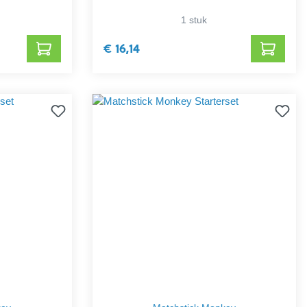
1 stuk
€ 16,14