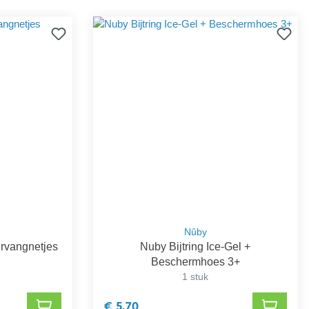
Nûby
rvangnetjes
Nuby Bijtring Ice-Gel +
Beschermhoes 3+
1 stuk
€ 5,70