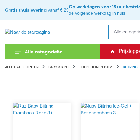
kipToSearch
general.skipToNavigation
Op werkdagen voor 15 uur bestel
Gratis thuislevering
vanaf € 29
de volgende werkdag in huis
Alle categorieën
🔥
Prijstopp
BIJTRING
ALLE CATEGORIEËN
BABY & KIND
TOEBEHOREN BABY