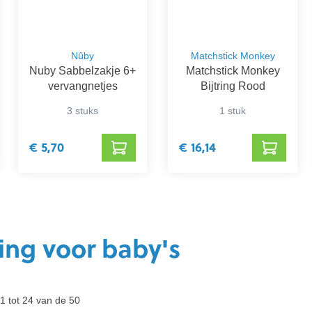
Nûby
Matchstick Monkey
Nuby Sabbelzakje 6+
Matchstick Monkey
vervangnetjes
Bijtring Rood
3 stuks
1 stuk
€ 5,70
€ 16,14
ring voor baby's
1 tot 24 van de 50