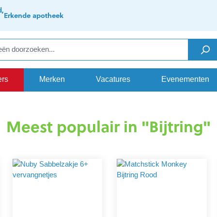
d,
Erkende apotheek
ers
Merken
Vacatures
Evenementen
Meest populair in "Bijtring"