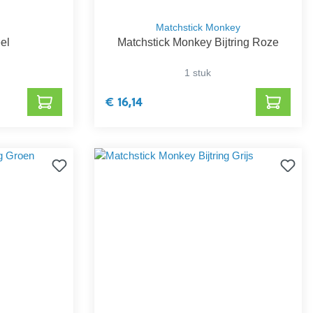
Matchstick Monkey
eel
Matchstick Monkey Bijtring Roze
1 stuk
€ 16,14