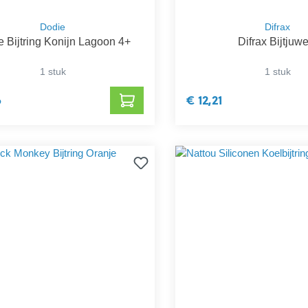
Dodie
Difrax
 Bijtring Konijn Lagoon 4+
Difrax Bijtjuw
1 stuk
1 stuk
6
€ 12,21