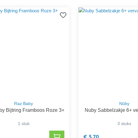
Raz Baby
Nûby
y Bijtring Framboos Roze 3+
Nuby Sabbelzakje 6+ ve
1 stuk
3 stuks
€ 5,70