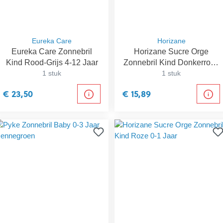
Eureka Care
Horizane
Eureka Care Zonnebril
Horizane Sucre Orge
Kind Rood-Grijs 4-12 Jaar
Zonnebril Kind Donkerroze
1 stuk
1-2 Jaar
1 stuk
€ 23,50
€ 15,89