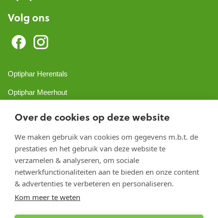
Volg ons
Optiphar Herentals
Optiphar Meerhout
Optiphar Geel - Dr. van de Perrestraat
Over de cookies op deze website
Optiphar Geel - Antwerpseweg
We maken gebruik van cookies om gegevens m.b.t. de
Optiphar Turnhout
prestaties en het gebruik van deze website te
verzamelen & analyseren, om sociale
Optiphar Mol
netwerkfunctionaliteiten aan te bieden en onze content
& advertenties te verbeteren en personaliseren.
Copyright 2026 optiphar.com. Alle rechten voorbehouden
Kom meer te weten