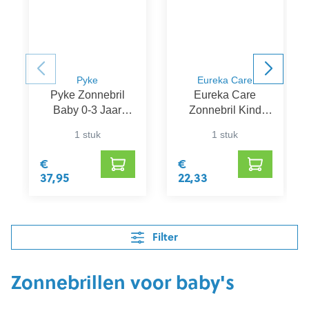
Pyke
Eureka Care
Pyke Zonnebril
Eureka Care
Baby 0-3 Jaar
Zonnebril Kind
Rood Promo
Roze-Donkerroze
1 stuk
1 stuk
2-4 Jaar
€
€
37,95
22,33
Filter
Zonnebrillen voor baby's