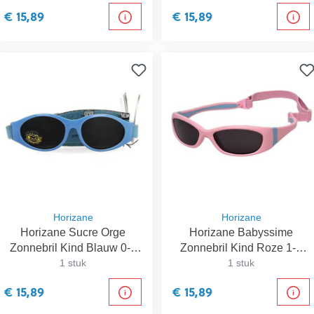
€ 15,89
€ 15,89
Horizane
Horizane
Horizane Sucre Orge
Horizane Babyssime
Zonnebril Kind Blauw 0-1
Zonnebril Kind Roze 1-2
1 stuk
Jaar
1 stuk
Jaar
€ 15,89
€ 15,89