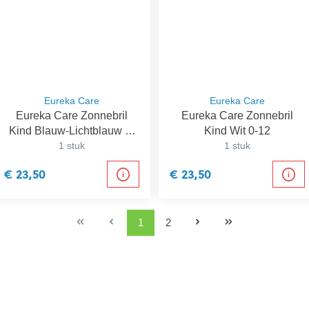
Eureka Care
Eureka Care
Eureka Care Zonnebril
Eureka Care Zonnebril
Kind Blauw-Lichtblauw 4-
Kind Wit 0-12
12 Jaar
1 stuk
1 stuk
€ 23,50
€ 23,50
1
2