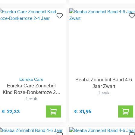
Eureka Care
Beaba Zonnebril Band 4-6
Eureka Care Zonnebril
Jaar Zwart
Kind Roze-Donkerroze 2-4
1 stuk
1 stuk
Jaar
€ 22,33
€ 31,95