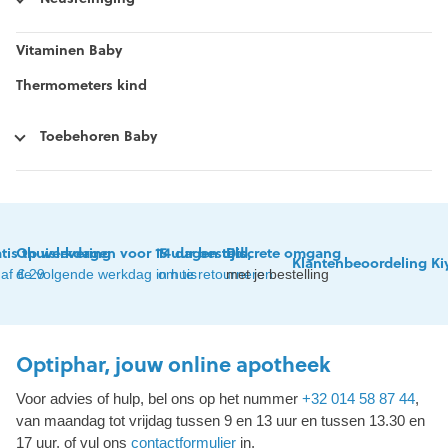
Vitaminen Baby
Thermometers kind
Toebehoren Baby
tis thuislevering
Op werkdagen voor 15 uur besteld,
14 dagen tijd
Discrete omgang
Klantenbeoordeling Ki
af € 29
de volgende werkdag in huis
om te retourneren
met je bestelling
Optiphar, jouw online apotheek
Voor advies of hulp, bel ons op het nummer
+32 014 58 87 44
,
van maandag tot vrijdag tussen 9 en 13 uur en tussen 13.30 en
17 uur, of vul ons
contactformulier
in.