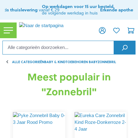
ToContentLink
Op werkdagen voor 15 uur besteld,
ratis thuislevering
Erkende apothee
vanaf € 29
de volgende werkdag in huis
ALLE CATEGORIEËN
BABY & KIND
TOEBEHOREN BABY
ZONNEBRIL
Meest populair in
"Zonnebril"