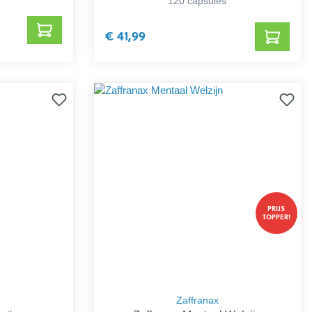
120 capsules
€ 41,99
PRIJS
TOPPER!
Zaffranax