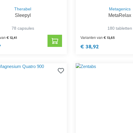
Therabel
Metagenics
Sleepyl
MetaRelax
78 capsules
180 tabletten
€ 12,41
€ 13,65
 van
Varianten van
7
€ 38,92