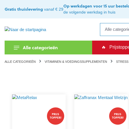
kipToSearch
general.skipToNavigation
Op werkdagen voor 15 uur bestel
Gratis thuislevering
vanaf € 29
de volgende werkdag in huis
Alle categorieën
🔥
Prijstopp
ALLE CATEGORIEËN
VITAMINEN & VOEDINGSSUPPLEMENTEN
STRESS
PRIJS
PRIJS
TOPPER!
TOPPER!