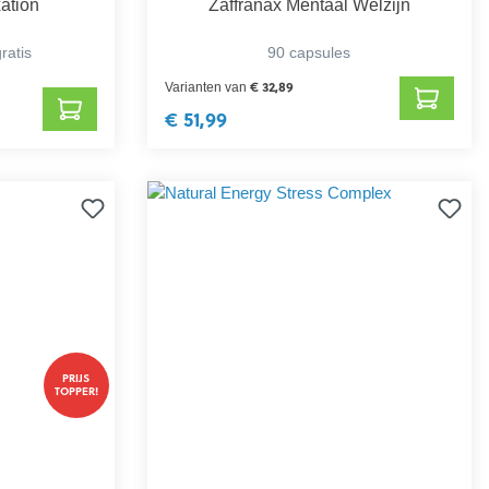
ation
Zaffranax Mentaal Welzijn
ratis
90 capsules
€ 32,89
Varianten van
€ 51,99
PRIJS
TOPPER!