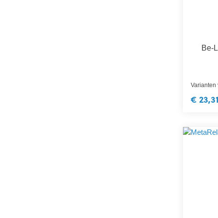
Be-L
Varianten
€ 23,3