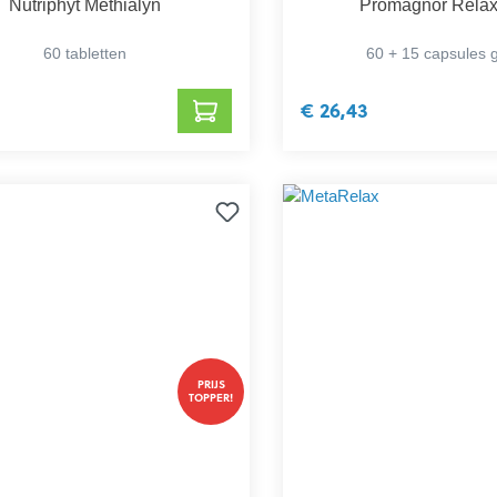
Nutriphyt Methialyn
Promagnor Relax
60 tabletten
60 + 15 capsules g
€ 26,43
PRIJS
TOPPER!