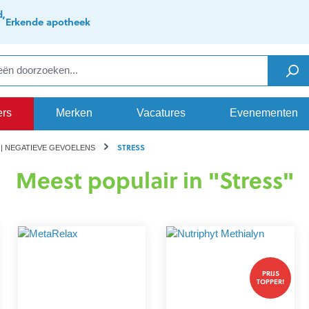
d,
Erkende apotheek
ers
Merken
Vacatures
Evenementen
STRESS
 | NEGATIEVE GEVOELENS
Meest populair in "Stress"
PRIJS
TOPPER!