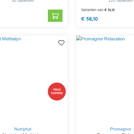
30 tabletten
120 tabletten
€ 31,12
Varianten van
€ 58,10
PRIJS
TOPPER!
Nutriphyt
Promagnor