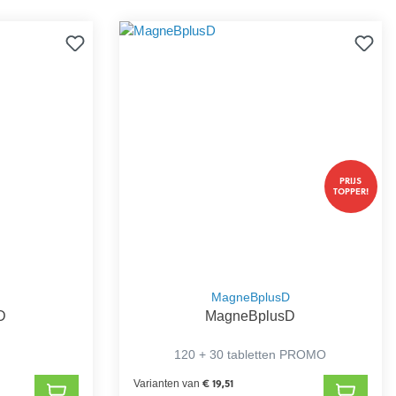
PRIJS
TOPPER!
D
MagneBplusD
D
MagneBplusD
120 + 30 tabletten PROMO
€ 19,51
Varianten van