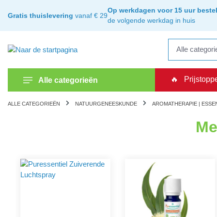
kipToSearch
general.skipToNavigation
Op werkdagen voor 15 uur bestel
Gratis thuislevering
vanaf € 29
de volgende werkdag in huis
🔥
Prijstopp
Alle categorieën
ALLE CATEGORIEËN
NATUURGENEESKUNDE
AROMATHERAPIE | ESSE
Me