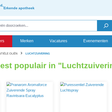
d,
Erkende apotheek
ers
Merken
Vacatures
Evenementen
NTIËLE OLIËN
LUCHTZUIVERING
est populair in "Luchtzuiveri