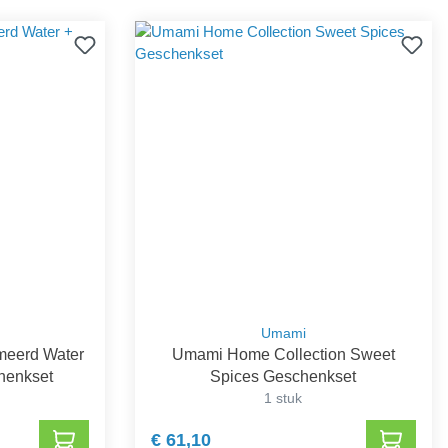
Umami
meerd Water
Umami Home Collection Sweet
henkset
Spices Geschenkset
1 stuk
€ 61,10