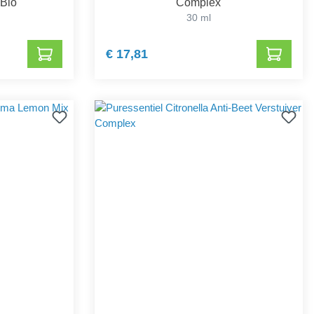
 Bio
Complex
30 ml
€ 17,81