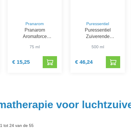
Pranarom
Puressentiel
Pranarom
Puressentiel
Aromaforce
Zuiverende
Zuiverende Spray
Luchtspray
75 ml
500 ml
Ravintsara-
Eucalyptus
€ 15,25
€ 46,24
matherapie voor luchtzuiv
1 tot 24 van de 55