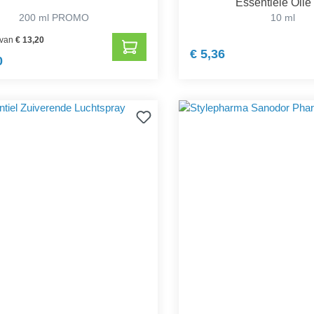
Essentiële Olie
200 ml PROMO
10 ml
 van
€ 13,20
€ 5,36
0