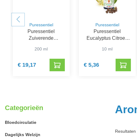
Puressentiel
Puressentiel
Puressentiel
Puressentiel
Zuiverende
Eucalyptus Citroen
Luchtspray
Essentiële Olie Bio
200 ml
10 ml
€ 19,17
€ 5,36
Aro
Categorieën
Bloedcirculatie
Resultaten 
Dagelijks Welzijn