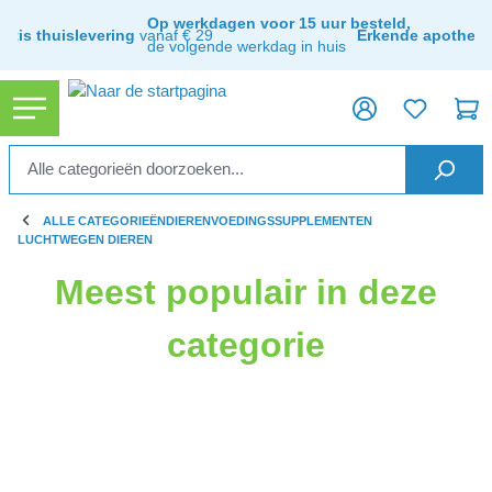
ToContentLink
Op werkdagen voor 15 uur besteld,
ratis thuislevering
vanaf € 29
Erkende apothee
de volgende werkdag in huis
ALLE CATEGORIEËN
DIEREN
VOEDINGSSUPPLEMENTEN
LUCHTWEGEN DIEREN
Meest populair in deze
categorie