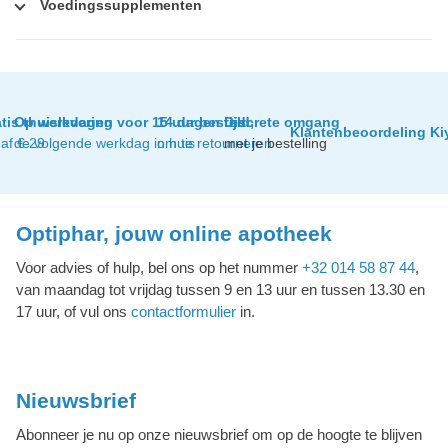
Voedingssupplementen
tis thuislevering
Op werkdagen voor 15 uur besteld,
14 dagen tijd
Discrete omgang
Klantenbeoordeling Ki
af € 29
de volgende werkdag in huis
om te retourneren
met je bestelling
Optiphar, jouw online apotheek
Voor advies of hulp, bel ons op het nummer
+32 014 58 87 44
,
van maandag tot vrijdag tussen 9 en 13 uur en tussen 13.30 en
17 uur, of vul ons
contactformulier
in.
Nieuwsbrief
Abonneer je nu op onze nieuwsbrief om op de hoogte te blijven