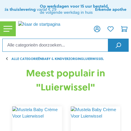
ToContentLink
Op werkdagen voor 15 uur besteld,
ratis thuislevering
Erkende apothee
vanaf € 29
de volgende werkdag in huis
ALLE CATEGORIEËN
BABY & KIND
VERZORGING
LUIERWISSEL
Meest populair in
"Luierwissel"