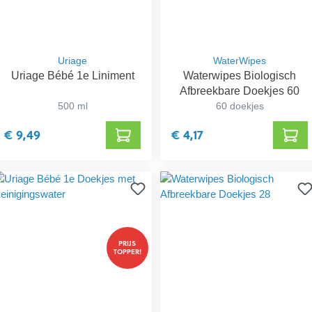
Uriage
WaterWipes
Uriage Bébé 1e Liniment
Waterwipes Biologisch
Afbreekbare Doekjes 60
500 ml
60 doekjes
€ 9,49
€ 4,17
PRIJS
TOPPER!