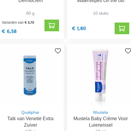
Dermocrem
WaterWipes On the Go
60 g
10 stuks
€ 5,70
Varianten van
€ 1,80
€ 6,58
Qualiphar
Mustela
Talk van Venetië Extra
Mustela Baby Crème Voor
Zuiver
Luierwissel