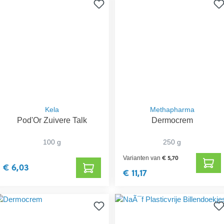
Kela
Methapharma
Pod'Or Zuivere Talk
Dermocrem
100 g
250 g
€ 5,70
Varianten van
€ 6,03
€ 11,17