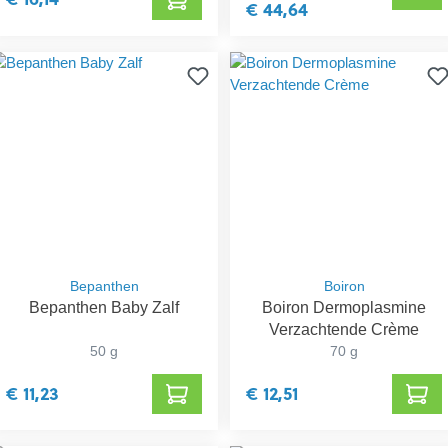
€ 44,64
Bepanthen
Boiron
Bepanthen Baby Zalf
Boiron Dermoplasmine
Verzachtende Crème
50 g
70 g
€ 11,23
€ 12,51