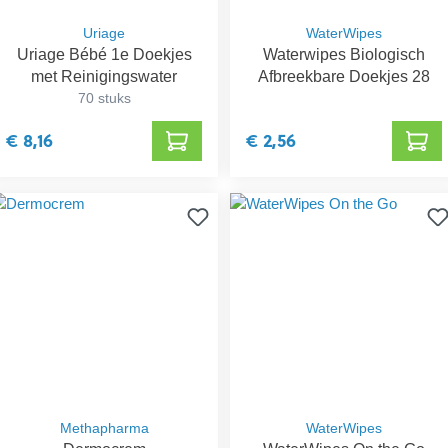
Uriage
WaterWipes
Uriage Bébé 1e Doekjes
Waterwipes Biologisch
met Reinigingswater
Afbreekbare Doekjes 28
70 stuks
€ 8,16
€ 2,56
Methapharma
WaterWipes