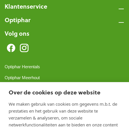
Klantenservice
Optiphar
Volg ons
Optiphar Herentals
Optiphar Meerhout
Optiphar Geel - Dr. van de Perrestraat
Over de cookies op deze website
Optiphar Geel - Antwerpseweg
We maken gebruik van cookies om gegevens m.b.t. de
prestaties en het gebruik van deze website te
Optiphar Turnhout
verzamelen & analyseren, om sociale
Optiphar Mol
netwerkfunctionaliteiten aan te bieden en onze content