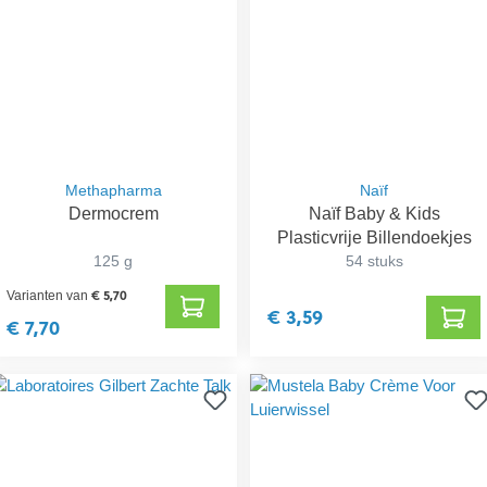
Methapharma
Naïf
Dermocrem
Naïf Baby & Kids
Plasticvrije Billendoekjes
125 g
54 stuks
€ 5,70
Varianten van
€ 3,59
€ 7,70