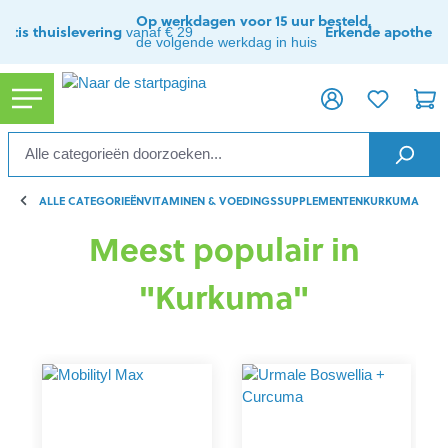
ToContentLink
Op werkdagen voor 15 uur besteld,
ratis thuislevering
Erkende apothee
vanaf € 29
de volgende werkdag in huis
ALLE CATEGORIEËN
VITAMINEN & VOEDINGSSUPPLEMENTEN
KURKUMA
Meest populair in
"Kurkuma"