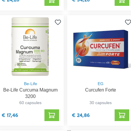
Be-Life
EG
Be-Life Curcuma Magnum
Curcufen Forte
3200
60 capsules
30 capsules
€ 17,46
€ 24,86