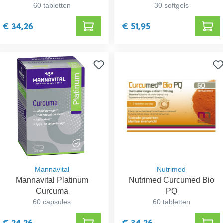
60 tabletten
30 softgels
€ 34,26
€ 51,95
Mannavital
Nutrimed
Mannavital Platinum
Nutrimed Curcumed Bio
Curcuma
PQ
60 capsules
60 tabletten
€ 24,26
€ 34,26