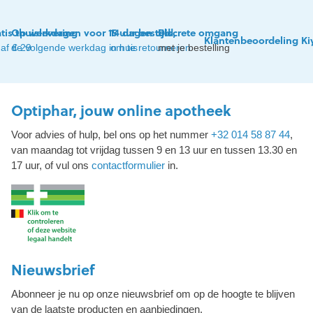
tis thuislevering
Op werkdagen voor 15 uur besteld,
14 dagen tijd
Discrete omgang
Klantenbeoordeling Ki
af € 29
de volgende werkdag in huis
om te retourneren
met je bestelling
Optiphar, jouw online apotheek
Voor advies of hulp, bel ons op het nummer
+32 014 58 87 44
,
van maandag tot vrijdag tussen 9 en 13 uur en tussen 13.30 en
17 uur, of vul ons
contactformulier
in.
Nieuwsbrief
Abonneer je nu op onze nieuwsbrief om op de hoogte te blijven
van de laatste producten en aanbiedingen.