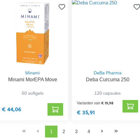
Minami
DeBa Pharma
Minami MorEPA Move
Deba Curcuma 250
60 softgels
120 capsules
€ 19,98
Varianten van
€ 44,06
€ 35,91
1
2
3
4