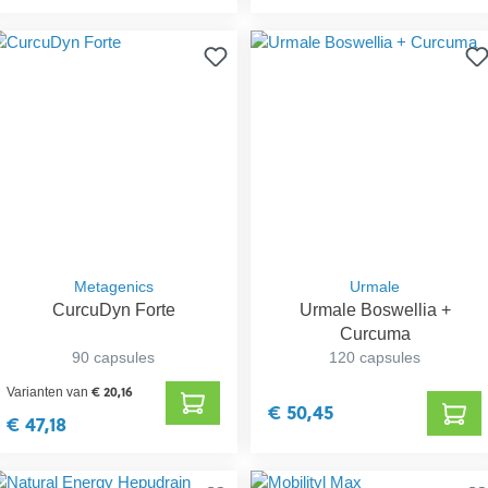
Metagenics
Urmale
CurcuDyn Forte
Urmale Boswellia +
Curcuma
90 capsules
120 capsules
€ 20,16
Varianten van
€ 50,45
€ 47,18