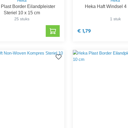
Heka
Heka
Plast Border Eilandpleister
Heka Haft Windsel 4
Steriel 10 x 15 cm
25 stuks
1 stuk
€ 1,79