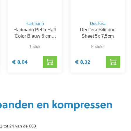
Hartmann
Decifera
Hartmann Peha Haft
Decifera Silicone
Color Blauw 6 cm x
Sheet 5x 7,5cm
20 m
1 stuk
5 stuks
€ 8,04
€ 8,32
banden en kompressen
1 tot 24 van de 660