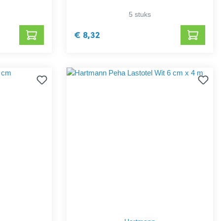
5 stuks
€ 8,32