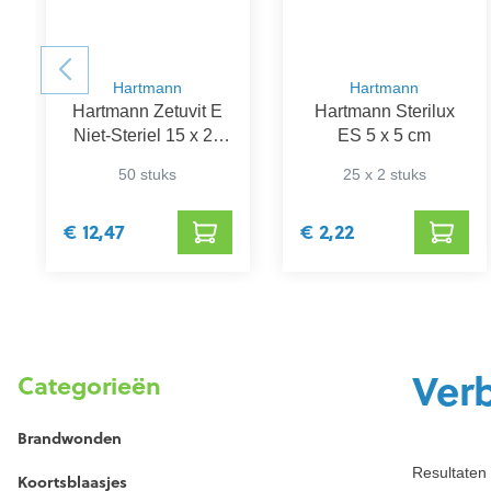
Hartmann
Hartmann
Hartmann Zetuvit E
Hartmann Sterilux
Niet-Steriel 15 x 20
ES 5 x 5 cm
cm
50 stuks
25 x 2 stuks
€ 12,47
€ 2,22
Ver
Categorieën
Brandwonden
Resultaten 
Koortsblaasjes