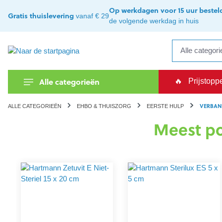
kipToSearch
general.skipToNavigation
Op werkdagen voor 15 uur bestel
Gratis thuislevering
vanaf € 29
de volgende werkdag in huis
Alle categorieën
🔥
Prijstopp
VERBAN
ALLE CATEGORIEËN
EHBO & THUISZORG
EERSTE HULP
Meest po