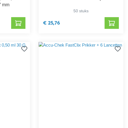
,7 mm
50 stuks
€ 25,76