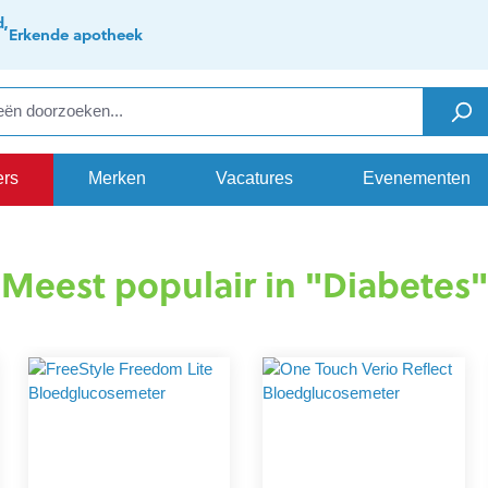
d,
Erkende apotheek
ers
Merken
Vacatures
Evenementen
Meest populair in "Diabetes"