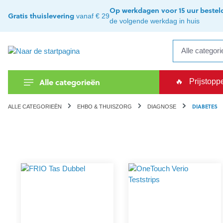
kipToSearch
general.skipToNavigation
Op werkdagen voor 15 uur bestel
Gratis thuislevering
vanaf € 29
de volgende werkdag in huis
Alle categorieën
🔥
Prijstopp
DIABETES
ALLE CATEGORIEËN
EHBO & THUISZORG
DIAGNOSE