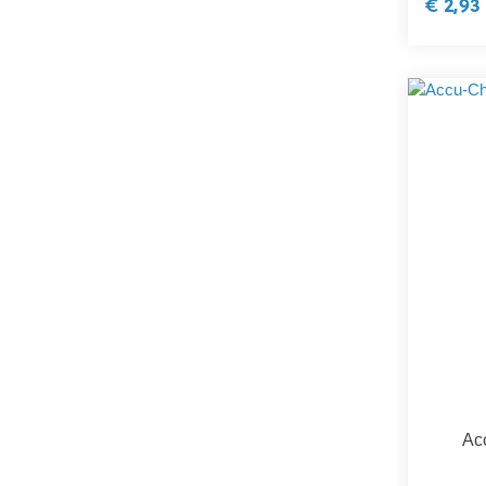
€ 2,93
Ac