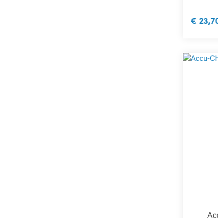
€ 23,7
Ac