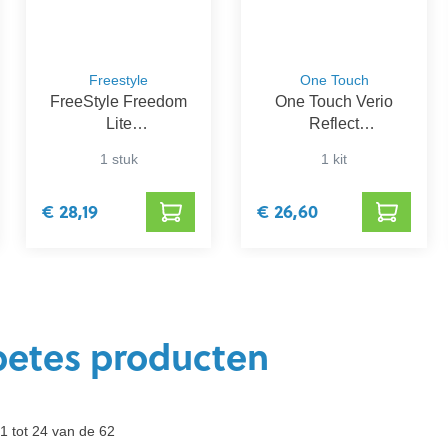
Freestyle
One Touch
FreeStyle Freedom
One Touch Verio
Lite
Reflect
Bloedglucosemeter
Bloedglucosemeter
1 stuk
1 kit
€ 28,19
€ 26,60
betes producten
1 tot 24 van de 62