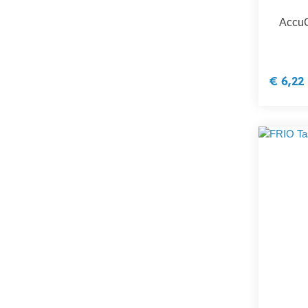
AccuC
€ 6,22