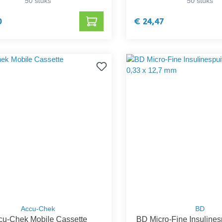
50 stuks
50 stuks
0
€ 24,47
Accu-Chek
BD
cu-Chek Mobile Cassette
BD Micro-Fine Insulinesp