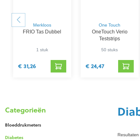
Merkloos
One Touch
FRIO Tas Dubbel
OneTouch Verio
Teststrips
1 stuk
50 stuks
€ 31,26
€ 24,47
Dia
Categorieën
Bloeddrukmeters
Resultaten 
Diabetes