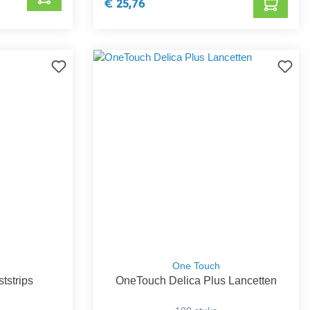
€ 25,76
One Touch
tstrips
OneTouch Delica Plus Lancetten