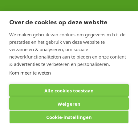
Optiphar Herentals
Over de cookies op deze website
Optiphar Meerhout
We maken gebruik van cookies om gegevens m.b.t. de
Optiphar Geel - Dr. van de Perrestraat
prestaties en het gebruik van deze website te
Optiphar Geel - Antwerpseweg
verzamelen & analyseren, om sociale
netwerkfunctionaliteiten aan te bieden en onze content
Optiphar Turnhout
& advertenties te verbeteren en personaliseren.
Optiphar Mol
Kom meer te weten
Alle cookies toestaan
Copyright 2026 optiphar.com. Alle rechten voorbehouden
Weigeren
Cookie-instellingen