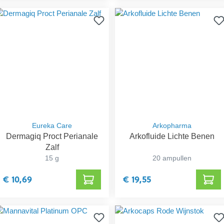
Eureka Care
Arkopharma
Dermagiq Proct Perianale
Arkofluide Lichte Benen
Zalf
15 g
20 ampullen
€ 10,69
€ 19,55