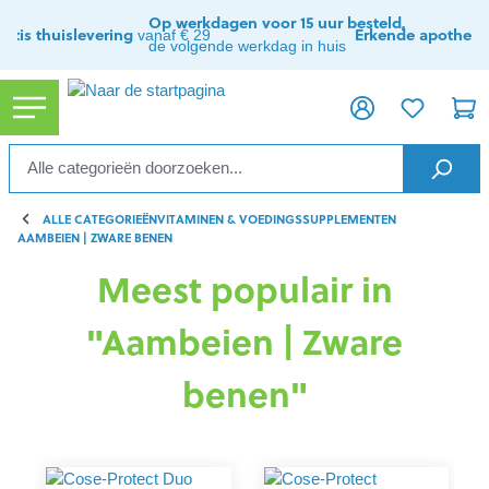
ToContentLink
Op werkdagen voor 15 uur besteld,
ratis thuislevering
Erkende apothee
vanaf € 29
de volgende werkdag in huis
ALLE CATEGORIEËN
VITAMINEN & VOEDINGSSUPPLEMENTEN
AAMBEIEN | ZWARE BENEN
Meest populair in
"Aambeien | Zware
benen"