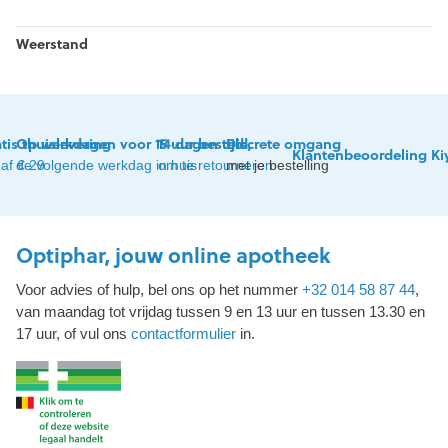
Weerstand
tis thuislevering
Op werkdagen voor 15 uur besteld,
14 dagen tijd
Discrete omgang
Klantenbeoordeling Ki
af € 29
de volgende werkdag in huis
om te retourneren
met je bestelling
Optiphar, jouw online apotheek
Voor advies of hulp, bel ons op het nummer
+32 014 58 87 44
,
van maandag tot vrijdag tussen 9 en 13 uur en tussen 13.30 en
17 uur, of vul ons
contactformulier
in.