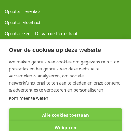
Optiphar Herentals
Optiphar Meerhout
Optiphar Geel - Dr. van de Perrestraat
Optiphar Geel - Antwerpseweg
Over de cookies op deze website
Optiphar Turnhout
We maken gebruik van cookies om gegevens m.b.t. de
Optiphar Mol
prestaties en het gebruik van deze website te
verzamelen & analyseren, om sociale
netwerkfunctionaliteiten aan te bieden en onze content
Copyright 2026 optiphar.com. Alle rechten voorbehouden
& advertenties te verbeteren en personaliseren.
Kom meer te weten
Alle cookies toestaan
Weigeren