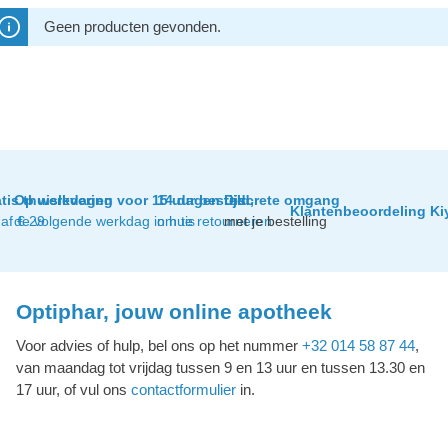
Geen producten gevonden.
tis thuislevering
Op werkdagen voor 15 uur besteld,
14 dagen tijd
Discrete omgang
Klantenbeoordeling Ki
af € 29
de volgende werkdag in huis
om te retourneren
met je bestelling
Optiphar, jouw online apotheek
Voor advies of hulp, bel ons op het nummer
+32 014 58 87 44
,
van maandag tot vrijdag tussen 9 en 13 uur en tussen 13.30 en
17 uur, of vul ons
contactformulier
in.