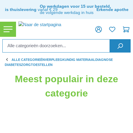
ToContentLink
Op werkdagen voor 15 uur besteld,
ratis thuislevering
vanaf € 29
Erkende apothee
de volgende werkdag in huis
ALLE CATEGORIEËN
VERPLEEGKUNDIG MATERIAAL
DIAGNOSE
DIABETESZORG
TOESTELLEN
Meest populair in deze
categorie