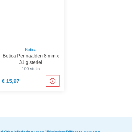
Betica
Betica Pennaalden 8 mm x
31 g steriel
100 stuks
€ 15,97
tis thuislevering
Op werkdagen voor 15 uur besteld,
14 dagen tijd
Discrete omgang