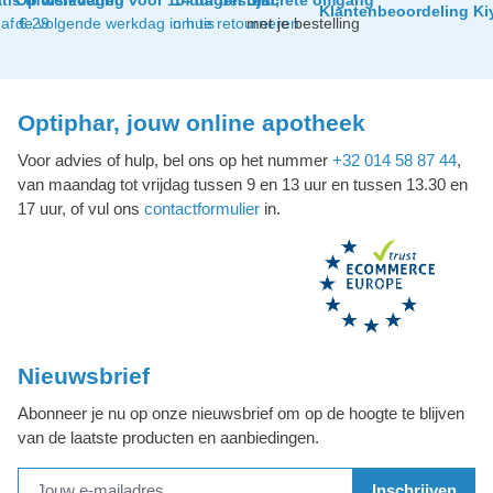
Klantenbeoordeling Ki
af € 29
de volgende werkdag in huis
om te retourneren
met je bestelling
Optiphar, jouw online apotheek
Voor advies of hulp, bel ons op het nummer
+32 014 58 87 44
,
van maandag tot vrijdag tussen 9 en 13 uur en tussen 13.30 en
17 uur, of vul ons
contactformulier
in.
Nieuwsbrief
Abonneer je nu op onze nieuwsbrief om op de hoogte te blijven
van de laatste producten en aanbiedingen.
Inschrijven