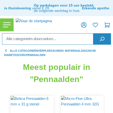
ToContentLink
Op werkdagen voor 15 uur besteld,
ratis thuislevering
vanaf € 29
Erkende apothee
de volgende werkdag in huis
ALLE CATEGORIEËN
VERPLEEGKUNDIG MATERIAAL
DIAGNOSE
DIABETESZORG
PENNAALDEN
Meest populair in
"Pennaalden"