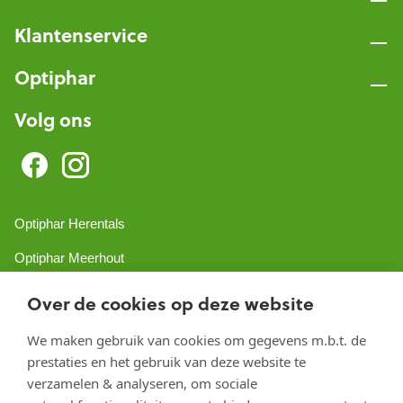
Klantenservice
Optiphar
Volg ons
Optiphar Herentals
Optiphar Meerhout
Optiphar Geel - Dr. van de Perrestraat
Over de cookies op deze website
Optiphar Geel - Antwerpseweg
We maken gebruik van cookies om gegevens m.b.t. de
prestaties en het gebruik van deze website te
Optiphar Turnhout
verzamelen & analyseren, om sociale
Optiphar Mol