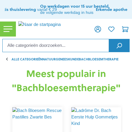
ToContentLink
Op werkdagen voor 15 uur besteld,
ratis thuislevering
Erkende apothee
vanaf € 29
de volgende werkdag in huis
ALLE CATEGORIEËN
NATUURGENEESKUNDE
BACHBLOESEMTHERAPIE
Meest populair in
"Bachbloesemtherapie"