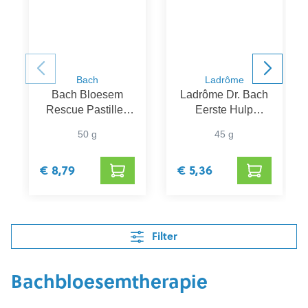
Bach
Ladrôme
Bach Bloesem
Ladrôme Dr. Bach
Rescue Pastilles
Eerste Hulp
Zwarte Bes
Gommetjes Kind
50 g
45 g
€ 8,79
€ 5,36
Filter
Bachbloesemtherapie