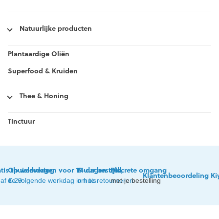
Natuurlijke producten
Plantaardige Oliën
Superfood & Kruiden
Thee & Honing
Tinctuur
tis thuislevering
Op werkdagen voor 15 uur besteld,
14 dagen tijd
Discrete omgang
Klantenbeoordeling Ki
af € 29
de volgende werkdag in huis
om te retourneren
met je bestelling