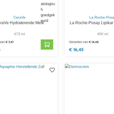
CeraVe
La Roche-Pos
raVe Hydraterende Melk
La Roche-Posay Lipikar
473 ml
400 ml
€ 7,47
€ 14,46
 van
Varianten van
6
€ 16,45