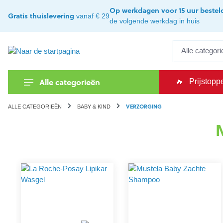
kipToSearch
general.skipToNavigation
Op werkdagen voor 15 uur bestel
Gratis thuislevering
vanaf € 29
de volgende werkdag in huis
Alle categorieën
🔥
Prijstopp
VERZORGING
ALLE CATEGORIEËN
BABY & KIND