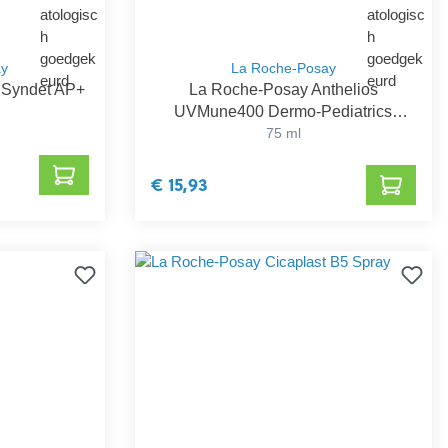
ay
La Roche-Posay
 Syndet AP+
La Roche-Posay Anthelios
UVMune400 Dermo-Pediatrics
Hydraterende Melk SPF 50+
75 ml
€ 15,93