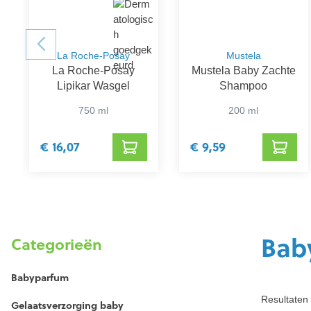
La Roche-Posay
Mustela
La Roche-Posay
Mustela Baby Zachte
Lipikar Wasgel
Shampoo
750 ml
200 ml
€ 16,07
€ 9,59
Bab
Categorieën
Babyparfum
Resultaten 
Gelaatsverzorging baby