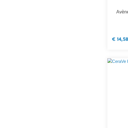
Avène
€ 14,5