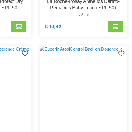
Protect Dry
La Roche-Posay Anthelios Dermo-
e SPF 50+
Pediatrics Baby Lotion SPF 50+
50 ml
€ 10,42