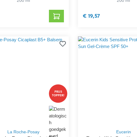
200 ml
200 ml
€ 19,57
PRIJS
TOPPER!
La Roche-Posay
Eucerin