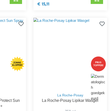
€ 15,11
PRIJS
ZONNE
KLOPPER!
TOPPER!
La Roche-Posay
Protect Sun
La Roche-Posay Lipikar Wasgel
0+