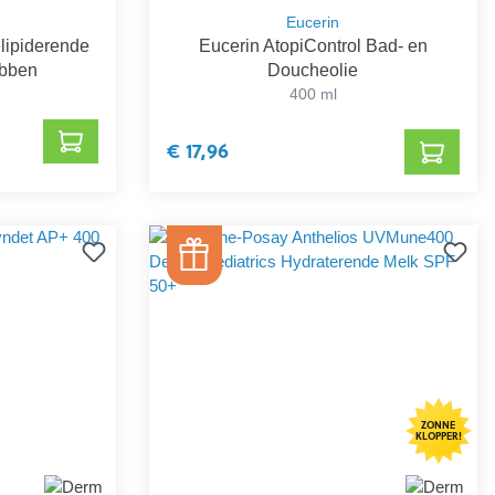
Eucerin
lipiderende
Eucerin AtopiControl Bad- en
abben
Doucheolie
400 ml
€ 17,96
ZONNE
KLOPPER!