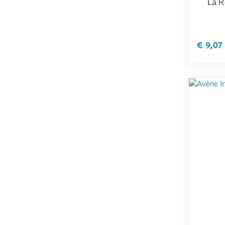
La R
€ 9,07