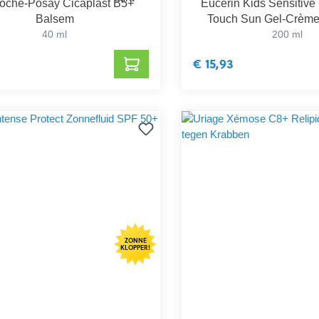
oche-Posay Cicaplast B5+
Eucerin Kids Sensitive 
Balsem
Touch Sun Gel-Crèm
40 ml
200 ml
€ 15,93
ZONNE
KLOPPER!