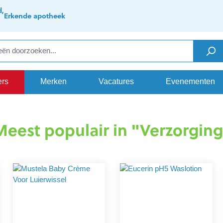
d,
Erkende apotheek
ers
Merken
Vacatures
Evenementen
Meest populair in "Verzorging