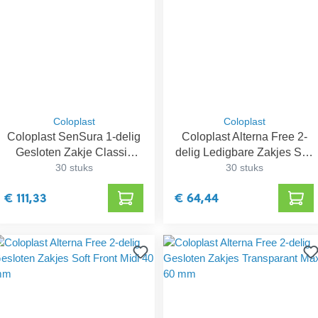
Coloplast
Coloplast
Coloplast SenSura 1-delig
Coloplast Alterna Free 2-
Gesloten Zakje Classic
delig Ledigbare Zakjes Soft
Midi 25 mm
30 stuks
Front Maxi 50 mm
30 stuks
€ 111,33
€ 64,44