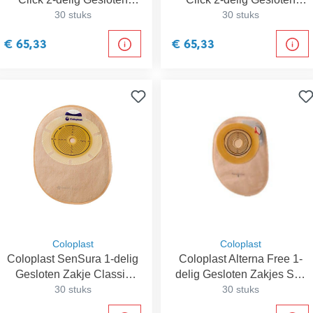
Zakje Transparant Maxi 60
30 stuks
Zakje Met Controlevenster
30 stuks
mm
Midi 40 mm
€ 65,33
€ 65,33
Coloplast
Coloplast
Coloplast SenSura 1-delig
Coloplast Alterna Free 1-
Gesloten Zakje Classic
delig Gesloten Zakjes Soft
Maxi 10-76 mm
30 stuks
Front Maxi 20-75 mm
30 stuks