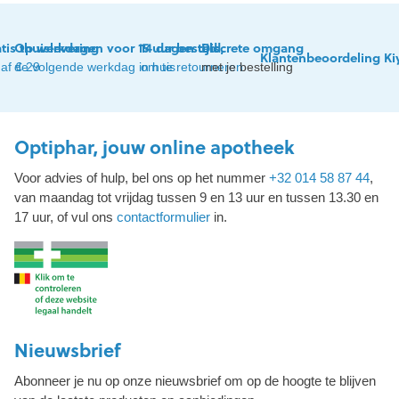
tis thuislevering
Op werkdagen voor 15 uur besteld,
14 dagen tijd
Discrete omgang
Klantenbeoordeling Ki
af € 29
de volgende werkdag in huis
om te retourneren
met je bestelling
Optiphar, jouw online apotheek
Voor advies of hulp, bel ons op het nummer
+32 014 58 87 44
,
van maandag tot vrijdag tussen 9 en 13 uur en tussen 13.30 en
17 uur, of vul ons
contactformulier
in.
Nieuwsbrief
Abonneer je nu op onze nieuwsbrief om op de hoogte te blijven