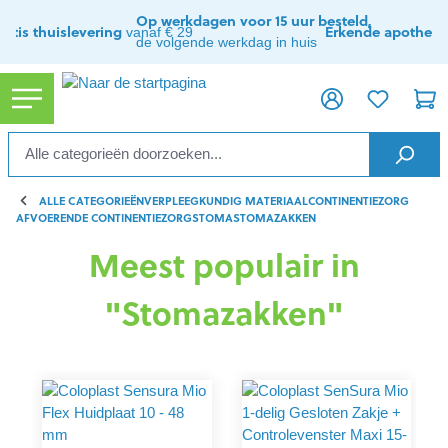
ToContentLink
Op werkdagen voor 15 uur besteld,
ratis thuislevering
Erkende apothee
vanaf € 29
de volgende werkdag in huis
ALLE CATEGORIEËN
VERPLEEGKUNDIG MATERIAAL
CONTINENTIEZORG
AFVOERENDE CONTINENTIEZORG
STOMA
STOMAZAKKEN
Meest populair in
"Stomazakken"