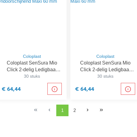
Coloplast
Coloplast
Coloplast SenSura Mio
Coloplast SenSura Mio
Click 2-delig Ledigbaar
Click 2-delig Ledigbaar
Zakje Ondoorschijnend
30 stuks
Zakje Transparant Maxi 60
30 stuks
Maxi 60 mm
mm
€ 64,44
€ 64,44
1
2