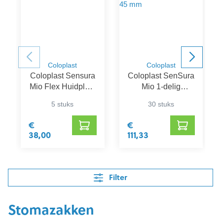
Coloplast
Coloplast
Coloplast Sensura
Coloplast SenSura
Mio Flex Huidplaat
Mio 1-delig
10 - 48 mm
Gesloten Zakje +
5 stuks
30 stuks
Controlevenster
Maxi 15-45 mm
€
€
38,00
111,33
Filter
Stomazakken