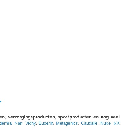
r
n, verzorgingsproducten, sportproducten en nog veel
oderma
,
Nan
,
Vichy
,
Eucerin
,
Metagenics
,
Caudalie
,
Nuxe
,
ixX