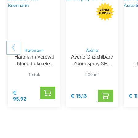
ZONNE
KLOPPER!
Hartmann
Avène
Hartmann Veroval
Avène Onzichtbare
Bloeddrukmeter
Zonnespray SPF
Bl
Bovenarm
30
1 stuk
200 ml
€
€ 15,13
€ 1
95,92
component.cms.productGallery.skipProductGallery