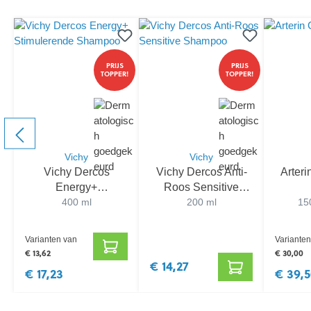
PRIJS
PRIJS
TOPPER!
TOPPER!
Vichy
Vichy
Vichy Dercos
Vichy Dercos Anti-
Arteri
Energy+
Roos Sensitive
Stimulerende
400 ml
Shampoo
200 ml
150
Shampoo
Varianten van
Varianten
€ 13,62
€ 30,00
€ 14,27
€ 17,23
€ 39,