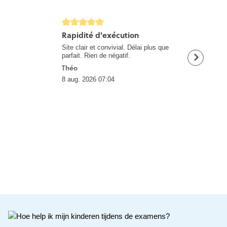
gAltText
detail.reviewRatingAltText
detail.review
Rapidité d'exécution
snel en corr
Site clair et convivial. Délai plus que
doe zo voort
parfait. Rien de négatif.
Karin
Théo
8 aug. 2026 06
8 aug. 2026 07:04