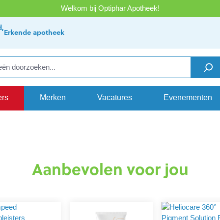
Welkom bij Optiphar Apotheek!
d,
Erkende apotheek
ers
Merken
Vacatures
Evenementen
Aanbevolen voor jou