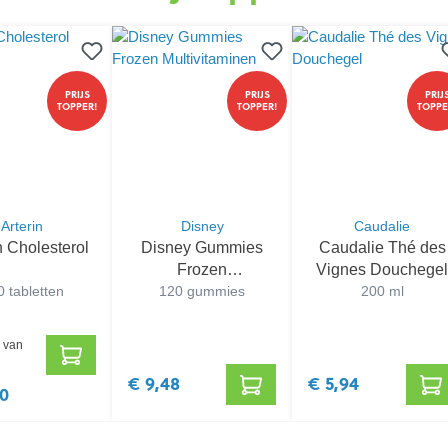
PRIJS
PRIJS
PRIJ
TOPPER!
TOPPER!
TOPPE
Arterin
Disney
Caudalie
n Cholesterol
Disney Gummies
Caudalie Thé des
Frozen
Vignes Douchegel
 tabletten
Multivitaminen
120 gummies
200 ml
 van
€ 9,48
€ 5,94
50