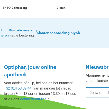
EHBO & thuiszorg
Dieren
jd
Discrete omgang
Klantenbeoordeling Kiyoh
rneren
met je bestelling
Optiphar, jouw online
Nieuwsbr
apotheek
Abonneer je nu
van de laatste
Voor advies of hulp, bel ons op het nummer
+32 014 58 87 44
, van maandag tot vrijdag
tussen 9 en 13 uur en tussen 13.30 en 17 uur,
of vul ons
contactformulier
in.