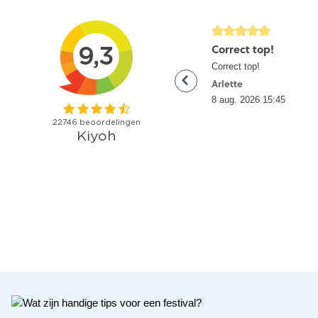
detail.reviewRatingAltT
Correct top!
Correct top!
Arlette
8 aug. 2026 15:45