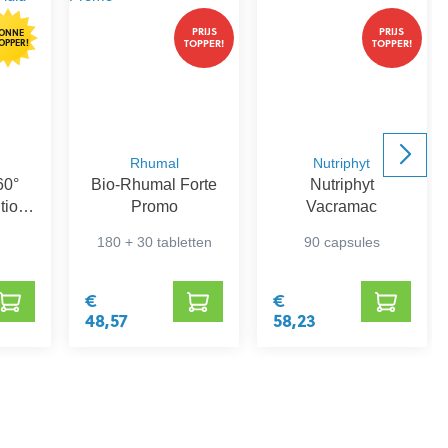
PRIJS
PRIJS
ONNE
OPPER!
TOPPER!
TOPPER!
Rhumal
Nutriphyt
60°
Bio-Rhumal Forte
Nutriphyt
tion
Promo
Vacramac
0+
180 + 30 tabletten
90 capsules
€
€
48,57
58,23