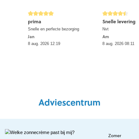
ext
detail.reviewRatingAltText
detail.reviewRatin
prima
Snelle levering
Snelle en perfecte bezorging
Nvt
Jan
Am
8 aug. 2026 12:19
8 aug. 2026 08:11
Adviescentrum
Zomer