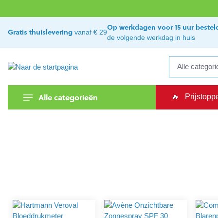
kipToSearch
general.skipToNavigation
Op werkdagen voor 15 uur bestel
Gratis thuislevering
vanaf € 29
de volgende werkdag in huis
Alle categorieën
🔥
Prijstopp