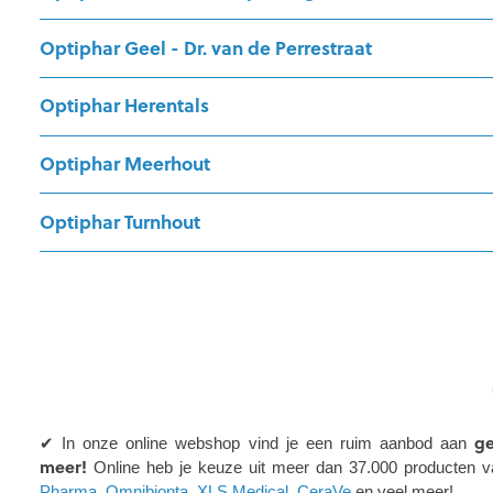
Optiphar Geel - Dr. van de Perrestraat
Optiphar Herentals
Optiphar Meerhout
Optiphar Turnhout
ge
✔ In onze online webshop vind je een ruim aanbod aan
meer!
Online heb je keuze uit meer dan 37.000 producten v
Pharma
,
Omnibionta
,
XLS Medical
,
CeraVe
en veel meer!