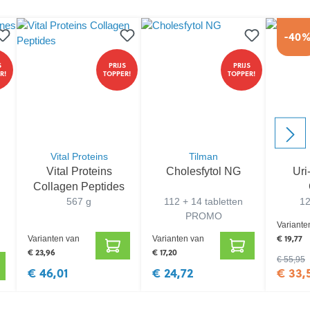
-40
S
PRIJS
PRIJS
R!
TOPPER!
TOPPER!
Vital Proteins
Tilman
Vital Proteins
Cholesfytol NG
Uri
Collagen Peptides
567 g
112 + 14 tabletten
12
PROMO
Variante
€ 19,77
Varianten van
Varianten van
€ 23,96
€ 17,20
€ 55,95
€ 46,01
€ 24,72
€ 33,