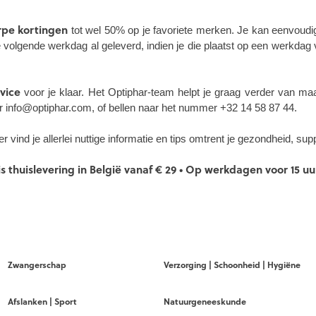
rpe kortingen
tot wel 50% op je favoriete merken. Je kan eenvoudig 
de volgende werkdag al geleverd, indien je die plaatst op een werkdag
vice
voor je klaar. Het Optiphar-team helpt je graag verder van maa
ar info@optiphar.com, of bellen naar het nummer +32 14 58 87 44.
er vind je allerlei nuttige informatie en tips omtrent je gezondheid, 
s thuislevering in België vanaf € 29 • Op werkdagen voor 15 u
Zwangerschap
Verzorging | Schoonheid | Hygiëne
Afslanken | Sport
Natuurgeneeskunde