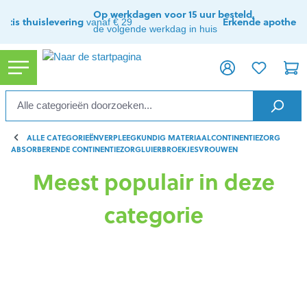
ToContentLink
Op werkdagen voor 15 uur besteld,
ratis thuislevering
Erkende apothee
vanaf € 29
de volgende werkdag in huis
ALLE CATEGORIEËN
VERPLEEGKUNDIG MATERIAAL
CONTINENTIEZORG
ABSORBERENDE CONTINENTIEZORG
LUIERBROEKJES
VROUWEN
Meest populair in deze
categorie