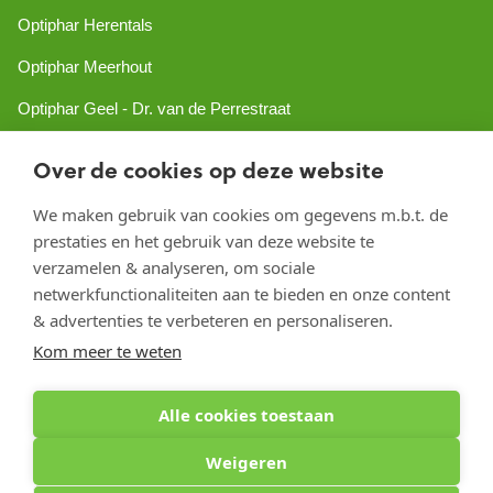
Optiphar Herentals
Optiphar Meerhout
Optiphar Geel - Dr. van de Perrestraat
Optiphar Geel - Antwerpseweg
Over de cookies op deze website
Optiphar Turnhout
We maken gebruik van cookies om gegevens m.b.t. de
Optiphar Mol
prestaties en het gebruik van deze website te
verzamelen & analyseren, om sociale
netwerkfunctionaliteiten aan te bieden en onze content
Copyright 2026 optiphar.com. Alle rechten voorbehouden
& advertenties te verbeteren en personaliseren.
Kom meer te weten
Alle cookies toestaan
Weigeren