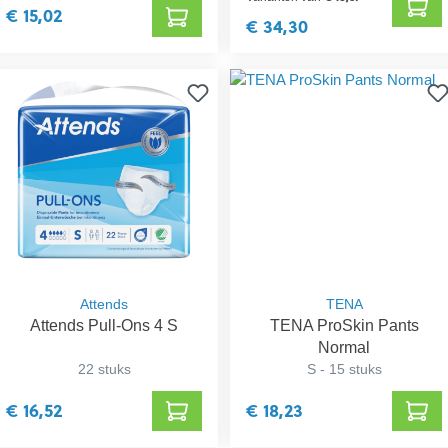
€ 15,02
€ 34,30
Attends
TENA
Attends Pull-Ons 4 S
TENA ProSkin Pants
Normal
22 stuks
S - 15 stuks
€ 16,52
€ 18,23