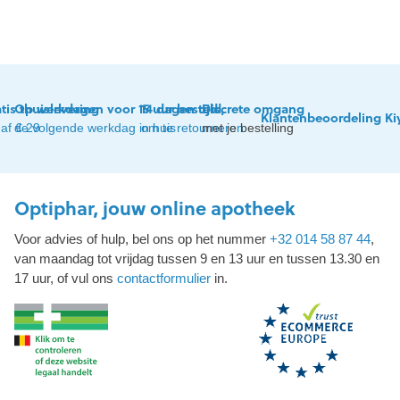
tis thuislevering
Op werkdagen voor 15 uur besteld,
14 dagen tijd
Discrete omgang
Klantenbeoordeling Ki
af € 29
de volgende werkdag in huis
om te retourneren
met je bestelling
Optiphar, jouw online apotheek
Voor advies of hulp, bel ons op het nummer
+32 014 58 87 44
,
van maandag tot vrijdag tussen 9 en 13 uur en tussen 13.30 en
17 uur, of vul ons
contactformulier
in.