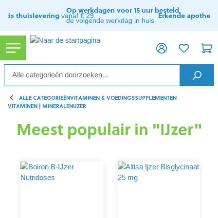
ToContentLink
Op werkdagen voor 15 uur besteld,
ratis thuislevering
Erkende apothee
vanaf € 29
de volgende werkdag in huis
ALLE CATEGORIEËN
VITAMINEN & VOEDINGSSUPPLEMENTEN
VITAMINEN | MINERALEN
IJZER
Meest populair in "IJzer"