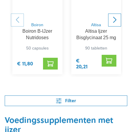
Boiron
Altisa
Boiron B-IJzer
Altisa Ijzer
Nutridoses
Bisglycinaat 25 mg
50 capsules
90 tabletten
€
€ 11,80
20,21
Filter
Voedingssupplementen met
ijzer