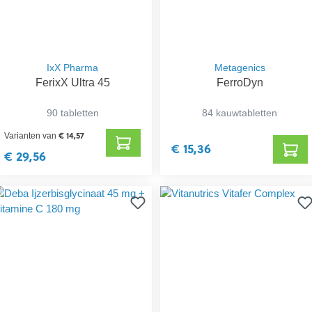
IxX Pharma
Metagenics
FerixX Ultra 45
FerroDyn
90 tabletten
84 kauwtabletten
€ 14,57
Varianten van
€ 15,36
€ 29,56