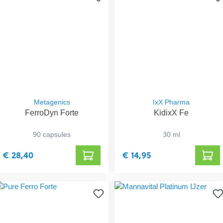
Metagenics
IxX Pharma
FerroDyn Forte
KidixX Fe
90 capsules
30 ml
€ 28,40
€ 14,95