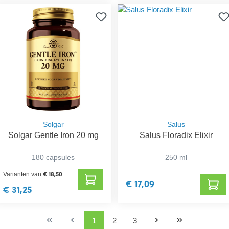
Solgar
Salus
Solgar Gentle Iron 20 mg
Salus Floradix Elixir
180 capsules
250 ml
€ 18,50
Varianten van
€ 17,09
€ 31,25
1
2
3