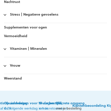
Nachtrust
Stress | Negatieve gevoelens
Supplementen voor ogen
Vermoeidheid
Vitaminen | Mineralen
Vrouw
Weerstand
tis thuislevering
Op werkdagen voor 15 uur besteld,
14 dagen tijd
Discrete omgang
Klantenbeoordeling Ki
af € 29
de volgende werkdag in huis
om te retourneren
met je bestelling