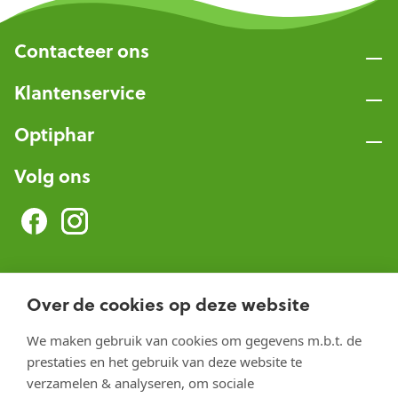
Contacteer ons
Klantenservice
Optiphar
Volg ons
Optiphar Herentals
Over de cookies op deze website
Optiphar Meerhout
We maken gebruik van cookies om gegevens m.b.t. de
Optiphar Geel - Dr. van de Perrestraat
prestaties en het gebruik van deze website te
Optiphar Geel - Antwerpseweg
verzamelen & analyseren, om sociale