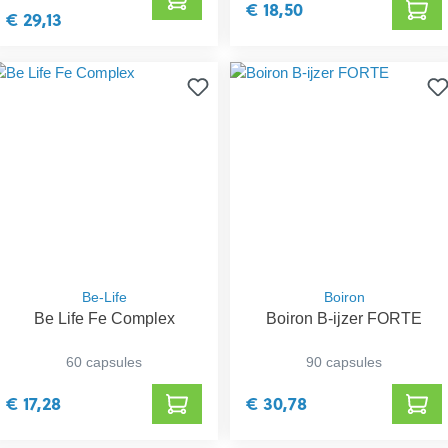
€ 18,50
€ 29,13
Be-Life
Boiron
Be Life Fe Complex
Boiron B-ijzer FORTE
60 capsules
90 capsules
€ 17,28
€ 30,78