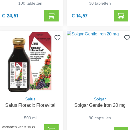
100 tabletten
30 tabletten
€ 24,51
€ 14,57
Salus
Solgar
Salus Floradix Floravital
Solgar Gentle Iron 20 mg
500 ml
90 capsules
€ 18,79
Varianten van