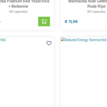
ital Platinum Red Yeast Rice
Mannavital Nutri Gefe
+ Berberine
Rode Rijst
60 capsules
60 capsules
6
€ 11,96