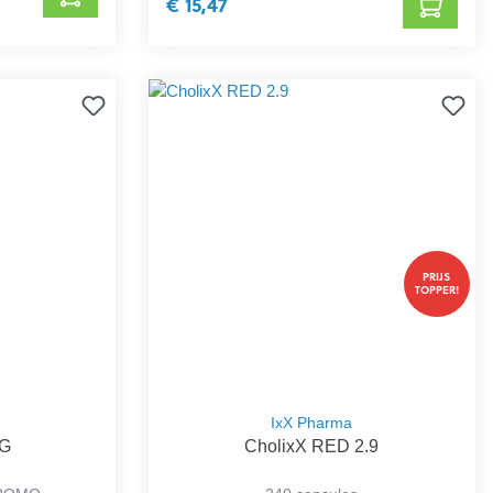
€ 15,47
PRIJS
TOPPER!
IxX Pharma
NG
CholixX RED 2.9