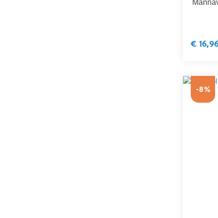
Mannav
€ 16,9
-8%