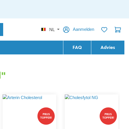
Aanmelden
NL
FAQ
Advies
l"
PRIJS
PRIJS
TOPPER!
TOPPER!