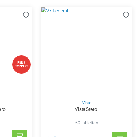
PRIJS
TOPPER!
Vista
erol
VistaSterol
60 tabletten