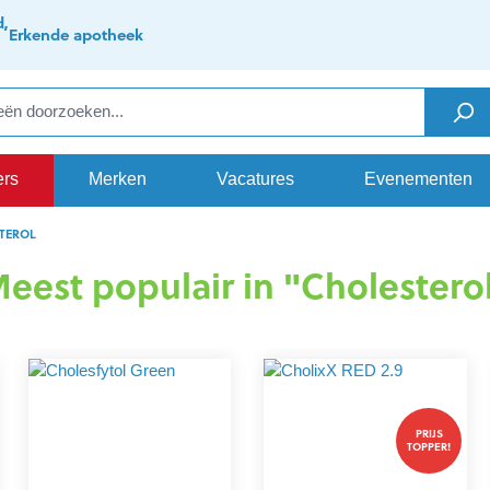
d,
Erkende apotheek
ers
Merken
Vacatures
Evenementen
TEROL
eest populair in "Cholestero
PRIJS
TOPPER!