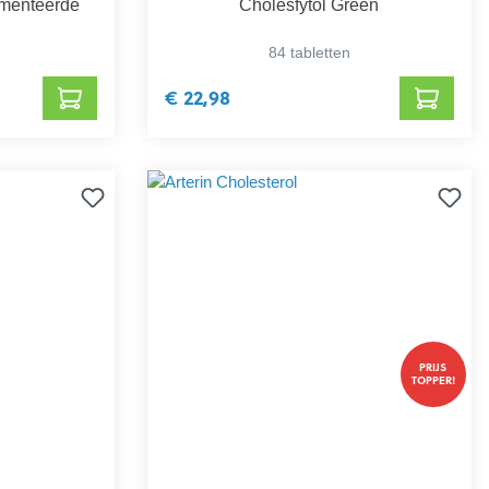
rmenteerde
Cholesfytol Green
84 tabletten
€ 22,98
PRIJS
TOPPER!