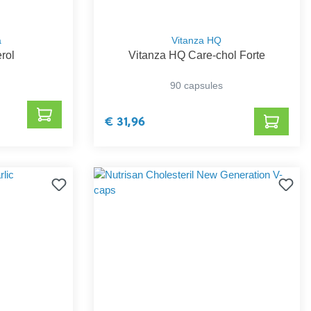
a
Vitanza HQ
erol
Vitanza HQ Care-chol Forte
90 capsules
€ 31,96