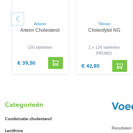
Arterin
Tilman
Arterin Cholesterol
Cholesfytol NG
150 tabletten
2 x 126 tabletten
PROMO
€ 39,50
€ 42,80
Voe
Categorieën
Combinatie cholesterol
Resultaten 
Lecithine