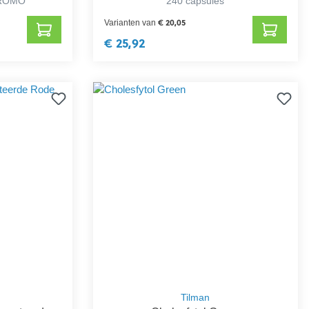
 PROMO
240 capsules
€ 20,05
Varianten van
€ 25,92
Tilman