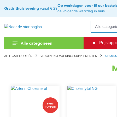
kipToSearch
general.skipToNavigation
Op werkdagen voor 15 uur bestel
Gratis thuislevering
vanaf € 29
de volgende werkdag in huis
Alle categorieën
🔥
Prijstopp
CHOLES
ALLE CATEGORIEËN
VITAMINEN & VOEDINGSSUPPLEMENTEN
M
PRIJS
TOPPER!