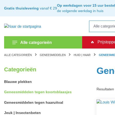
kipToSearch
general.skipToNavigation
Op werkdagen voor 15 uur bestel
Gratis thuislevering
vanaf € 29
de volgende werkdag in huis
🔥
Prijstopp
Alle categorieën
ALLE CATEGORIEËN
GENEESMIDDELEN
HUID | HAAR
GENEESMI
Gen
Categorieën
Blauwe plekken
Resultaten 
Geneesmiddelen tegen koortsblaasjes
Geneesmiddelen tegen haaruitval
Jeuk | Insectenbeten