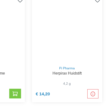
Pi Pharma
ème
Herpirax Huidstift
4,2 g
€ 14,20