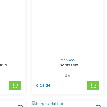
Merkloos
ialis
Zovirax Duo
2 g
€ 14,24