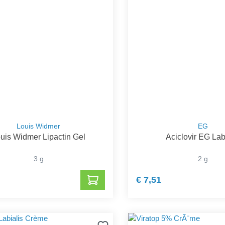
Louis Widmer
EG
uis Widmer Lipactin Gel
Aciclovir EG Lab
3 g
2 g
€ 7,51