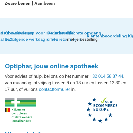
Zware benen | Aambeien
tis thuislevering
Op werkdagen voor 15 uur besteld,
14 dagen tijd
Discrete omgang
Klantenbeoordeling Ki
af € 29
de volgende werkdag in huis
om te retourneren
met je bestelling
Optiphar, jouw online apotheek
Voor advies of hulp, bel ons op het nummer
+32 014 58 87 44
,
van maandag tot vrijdag tussen 9 en 13 uur en tussen 13.30 en
17 uur, of vul ons
contactformulier
in.