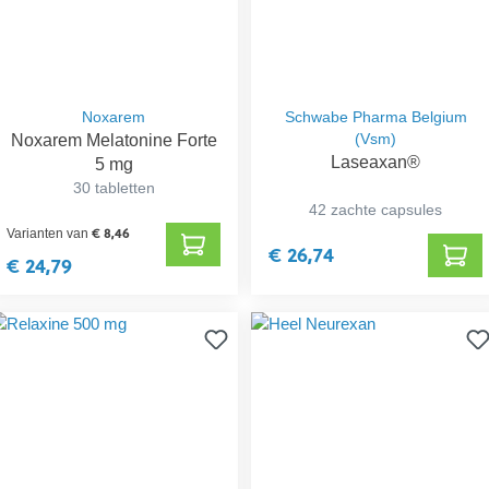
Noxarem
Schwabe Pharma Belgium
Noxarem Melatonine Forte
(Vsm)
Laseaxan®
5 mg
30 tabletten
42 zachte capsules
€ 8,46
Varianten van
€ 26,74
€ 24,79