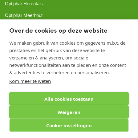
Optiphar Herentals
Optiphar Meerhout
Optiphar Geel - Dr. van de Perrestraat
Over de cookies op deze website
Optiphar Geel - Antwerpseweg
We maken gebruik van cookies om gegevens m.b.t. de
prestaties en het gebruik van deze website te
Optiphar Turnhout
verzamelen & analyseren, om sociale
Optiphar Mol
netwerkfunctionaliteiten aan te bieden en onze content
& advertenties te verbeteren en personaliseren.
Kom meer te weten
Copyright 2026 optiphar.com. Alle rechten voorbehouden
Alle cookies toestaan
Weigeren
Cookie-instellingen