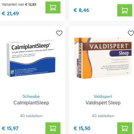
€ 12,85
Varianten van
€ 8,46
€ 21,49
Schwabe
Valdispert
CalmiplantSleep
Valdispert Sleep
40 tabletten
40 tabletten
€ 15,97
€ 15,50