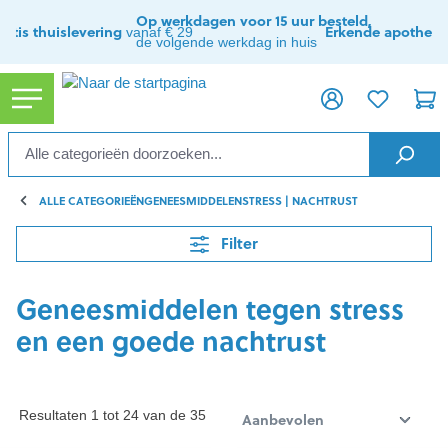
ToContentLink
Op werkdagen voor 15 uur besteld,
ratis thuislevering
Erkende apothee
vanaf € 29
de volgende werkdag in huis
ALLE CATEGORIEËN
GENEESMIDDELEN
STRESS | NACHTRUST
Filter
Geneesmiddelen tegen stress
en een goede nachtrust
Resultaten 1 tot 24 van de 35