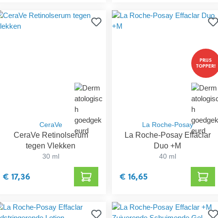
PRIJS
TOPPER!
CeraVe
La Roche-Posay
CeraVe Retinolserum
La Roche-Posay Effaclar
tegen Vlekken
Duo +M
30 ml
40 ml
€ 17,36
€ 16,65