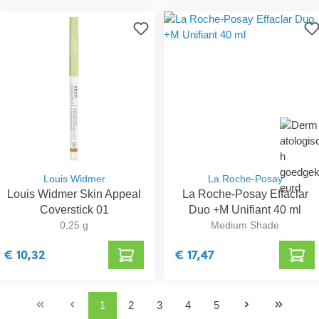
Louis Widmer
La Roche-Posay
Louis Widmer Skin Appeal
La Roche-Posay Effaclar
Coverstick 01
Duo +M Unifiant 40 ml
0,25 g
Medium Shade
€ 10,32
€ 17,47
1
2
3
4
5