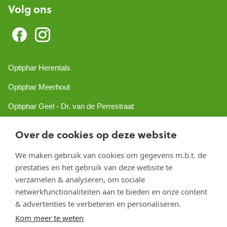
Volg ons
Optiphar Herentals
Optiphar Meerhout
Optiphar Geel - Dr. van de Perrestraat
Optiphar Geel - Antwerpseweg
Over de cookies op deze website
Optiphar Turnhout
We maken gebruik van cookies om gegevens m.b.t. de
Optiphar Mol
prestaties en het gebruik van deze website te
verzamelen & analyseren, om sociale
netwerkfunctionaliteiten aan te bieden en onze content
Copyright 2026 optiphar.com. Alle rechten voorbehouden
& advertenties te verbeteren en personaliseren.
Kom meer te weten