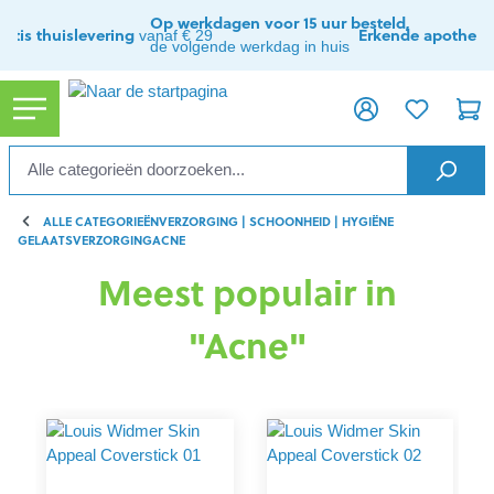
ToContentLink
Op werkdagen voor 15 uur besteld,
ratis thuislevering
Erkende apothee
vanaf € 29
de volgende werkdag in huis
ALLE CATEGORIEËN
VERZORGING | SCHOONHEID | HYGIËNE
GELAATSVERZORGING
ACNE
Meest populair in
"Acne"