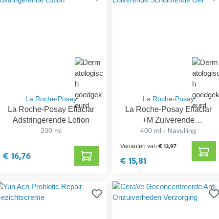
La Roche-Posay
La Roche-Posay
La Roche-Posay Effaclar
La Roche-Posay Effaclar
Adstringerende Lotion
+M Zuiverende
200 ml
Schuimende Gel
400 ml - Navulling
€ 13,97
Varianten van
€ 16,76
€ 15,81