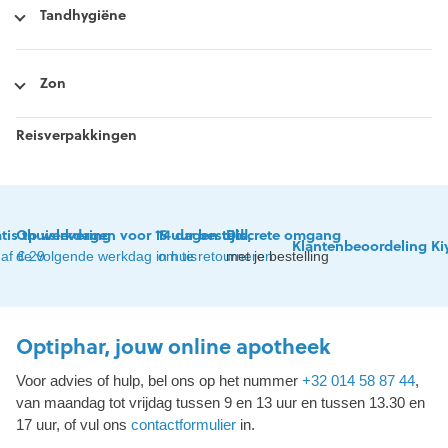
Tandhygiëne
Zon
Reisverpakkingen
tis thuislevering
Op werkdagen voor 15 uur besteld,
14 dagen tijd
Discrete omgang
Klantenbeoordeling Ki
af € 29
de volgende werkdag in huis
om te retourneren
met je bestelling
Optiphar, jouw online apotheek
Voor advies of hulp, bel ons op het nummer
+32 014 58 87 44
,
van maandag tot vrijdag tussen 9 en 13 uur en tussen 13.30 en
17 uur, of vul ons
contactformulier
in.