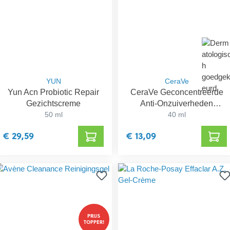
YUN
CeraVe
Yun Acn Probiotic Repair
CeraVe Geconcentreerde
Gezichtscreme
Anti-Onzuiverheden
50 ml
Verzorging
40 ml
€ 29,59
€ 13,09
PRIJS
TOPPER!