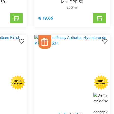
 50+
Mist SPF 50
200 ml
€ 19,66
ZONNE
ZONNE
KLOPPER!
KLOPPER!