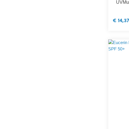
UVMun
€ 14,3