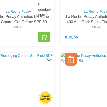
La Roche-Posay
La Roche-Pos
he-Posay Anthelios UVMune
La Roche-Posay Anthe
l Control Gel-Crème SPF 50+
400 Anti-Dark Spots Fl
50 ml
50 ml
3
€ 21,56
ZONNE
KLOPPER!