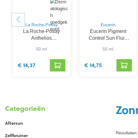
La Roche-Posay
Eucerin
La Roche-Posay
Eucerin Pigment
Anthelios
Control Sun Fluid
UVMune400
SPF 50+
50 ml
50 ml
Hydraterende Crème
SPF 50+
€ 14,37
€ 14,75
Zon
Categorieën
Aftersun
Resultaten 
Zelfbruiner