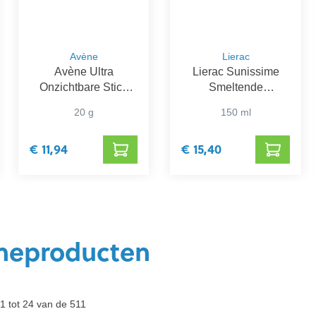
Avène
Lierac
Avène Ultra
Lierac Sunissime
Onzichtbare Stick
Smeltende
SPF 50
Zonnemelk SPF 30
20 g
150 ml
€ 11,94
€ 15,40
neproducten
1 tot 24 van de 511