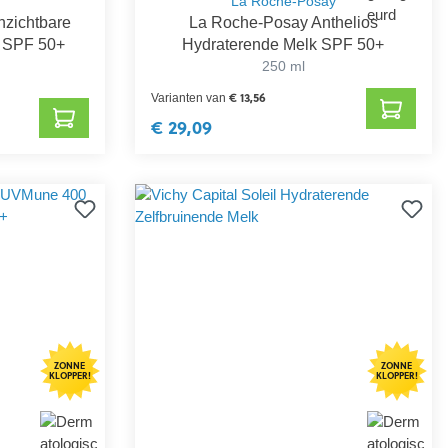
La Roche-Posay
zichtbare
La Roche-Posay Anthelios
m SPF 50+
Hydraterende Melk SPF 50+
250 ml
€ 13,56
Varianten van
€ 29,09
ZONNE
ZONNE
KLOPPER!
KLOPPER!