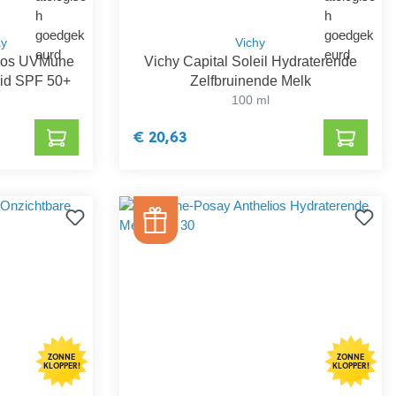
ay
Vichy
lios UVMune
Vichy Capital Soleil Hydraterende
uid SPF 50+
Zelfbruinende Melk
100 ml
€ 20,63
ZONNE
ZONNE
KLOPPER!
KLOPPER!