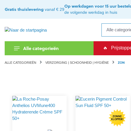
kipToSearch
general.skipToNavigation
Op werkdagen voor 15 uur bestel
Gratis thuislevering
vanaf € 29
de volgende werkdag in huis
Alle categorieën
🔥
Prijstopp
ZON
ALLE CATEGORIEËN
VERZORGING | SCHOONHEID | HYGIËNE
ZONNE
KLOPPER!