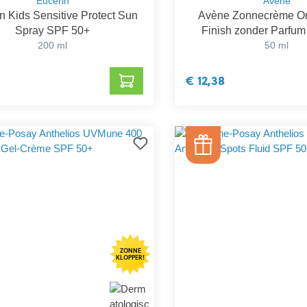
Eucerin
Avène
n Kids Sensitive Protect Sun
Avène Zonnecrème On
Spray SPF 50+
Finish zonder Parfu
200 ml
50 ml
€ 12,38
ZONNE
KLOPPER!