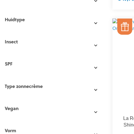
Huidtype
Insect
SPF
Type zonnecrème
Vegan
La R
Shin
Vorm