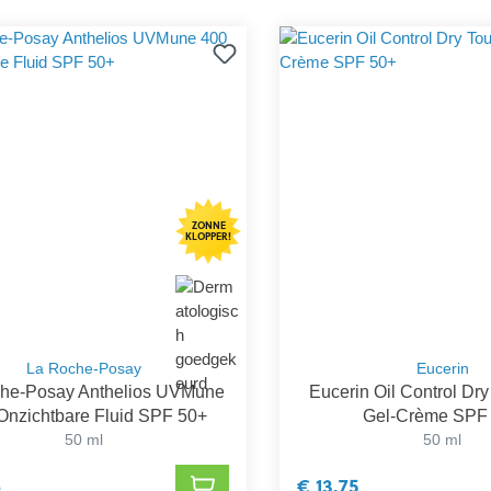
ZONNE
KLOPPER!
La Roche-Posay
Eucerin
he-Posay Anthelios UVMune
Eucerin Oil Control Dr
Onzichtbare Fluid SPF 50+
Gel-Crème SPF
50 ml
50 ml
6
€ 13,75