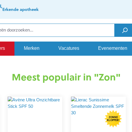
d,
Erkende apotheek
ers
Merken
Vacatures
Evenementen
Meest populair in "Zon"
ZONNE
KLOPPER!