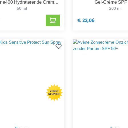
e400 Hydraterende Crème
Gel-Crème SPF
SPF 50+
50 ml
200 ml
7
€ 22,06
ZONNE
KLOPPER!