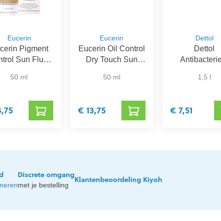
Eucerin
Eucerin
Dettol
cerin Pigment
Eucerin Oil Control
Dettol
trol Sun Fluid
Dry Touch Sun
Antibacteri
SPF 50+
Gel-Crème SPF
Desinfectiem
50 ml
50 ml
1,5 l
50+
voor Wasg
4,75
€ 13,75
€ 7,51
jd
Discrete omgang
Klantenbeoordeling Kiyoh
rneren
met je bestelling