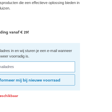
gsproducten die een effectieve oplossing bieden in
luizen.
ding vanaf € 29!
iladres in en wij sturen je een e-mail wanneer
 weer voorradig is.
ladres
PRIJS
formeer mij bij nieuwe voorraad
TOPPER!
 beschikbaar