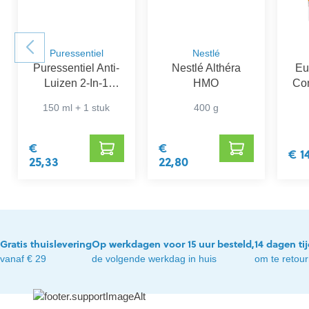
Puressentiel
Nestlé
Puressentiel Anti-
Nestlé Althéra
Eu
Luizen 2-In-1
HMO
Con
Behandelende
150 ml + 1 stuk
400 g
Maskershampoo
€
€
€ 1
25,33
22,80
Gratis thuislevering
Op werkdagen voor 15 uur besteld,
14 dagen ti
vanaf € 29
de volgende werkdag in huis
om te retou