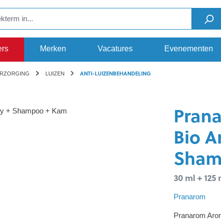
ers
Merken
Vacatures
Evenementen
ANTI-LUIZENBEHANDELING
ERZORGING
LUIZEN
Pran
Bio A
Sham
30 ml + 125 
Pranarom
Pranarom Aro