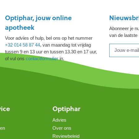
Optiphar, jouw online
Nieuwsbr
apotheek
Abonneer je nu
van de laatste
Voor advies of hulp, bel ons op het nummer
+32 014 58 87 44
, van maandag tot vrijdag
tussen 9 en 13 uur en tussen 13.30 en 17 uur,
of vul ons
contactformulier
in.
vice
Optiphar
Advies
gen
Over ons
Reviewbeleid