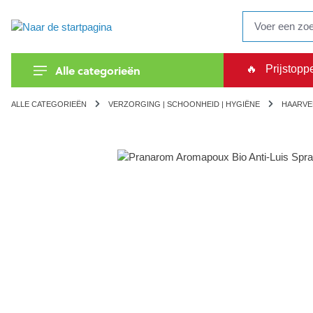
oekopdracht
Ga naar de hoofdnavigatie
Alle categorieën
🔥
Prijstopp
ALLE CATEGORIEËN
VERZORGING | SCHOONHEID | HYGIËNE
HAARV
Afbeeldingengalerij overslaan