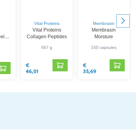
Vital Proteins
Membrasin
Vital Proteins
Membrasin
eel
Collagen Peptides
Moisture
iddel
567 g
150 capsules
oed
€
€
46,01
35,69