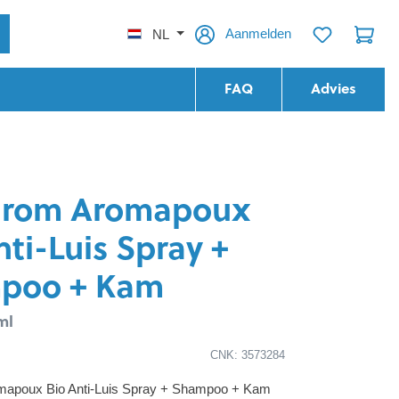
Aanmelden
NL
FAQ
Advies
arom Aromapoux
nti-Luis Spray +
poo + Kam
ml
CNK: 3573284
mapoux Bio Anti-Luis Spray + Shampoo + Kam