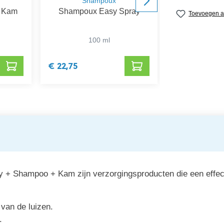
Gemiddelde wa
Shampoux
Par
+ Kam
Shampoux Easy Spray
Paranix E
Toevoegen aa
Shampo
100 ml
20
€ 22,75
€ 29,44
+ Shampoo + Kam zijn verzorgingsproducten die een effecti
van de luizen.
.