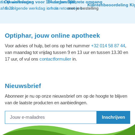
tis thuislevering
Op werkdagen voor 15 uur besteld,
14 dagen tijd
Discrete omgang
Klantenbeoordeling Ki
af € 29
de volgende werkdag in huis
om te retourneren
met je bestelling
Optiphar, jouw online apotheek
Voor advies of hulp, bel ons op het nummer
+32 014 58 87 44
,
van maandag tot vrijdag tussen 9 en 13 uur en tussen 13.30 en
17 uur, of vul ons
contactformulier
in.
Nieuwsbrief
Abonneer je nu op onze nieuwsbrief om op de hoogte te blijven
van de laatste producten en aanbiedingen.
Inschrijven