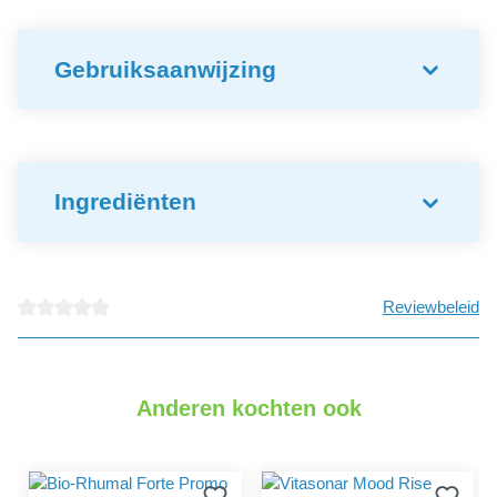
Gebruiksaanwijzing
Ingrediënten
Reviewbeleid
detail.reviewAvgRatingAltText
Anderen kochten ook