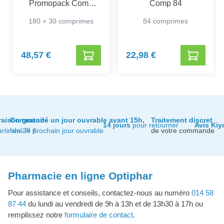
Promopack Comp
Comp 84
180+30
180 + 30 comprimes
84 comprimes
48,57 €
22,98 €
raison gratuite
Commandé un jour ouvrable avant 15h,
Traitement discret
14 jours
pour retourner
Avis Kiy
artir de 29 €
livré le prochain jour ouvrable
de votre commande
Pharmacie en ligne Optiphar
Pour assistance et conseils, contactez-nous au numéro
014 58
87 44
du lundi au vendredi de 9h à 13h et de 13h30 à 17h ou
remplissez notre
formulaire de contact
.