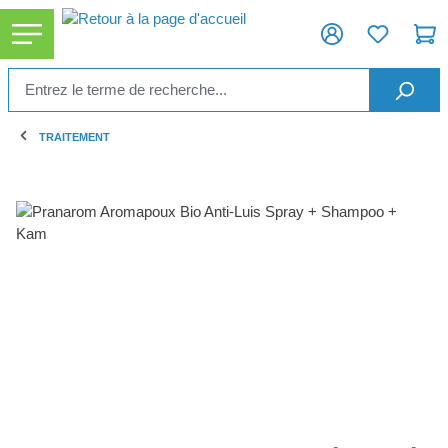
tenu principal
TRAITEMENT
Ignorer la galerie d'images